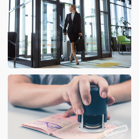
Dịch vụ Đón tiễn VIP sân bay
Airport VIP Welcome-Goodbye Service
Hotline: +84 888 890 898
Làm thủ tục xuất nhập cảnh nhanh
Quick Entry and Exit procedures
Hotline: +84 888 890 898