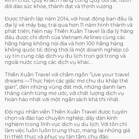
Kính chúc Quý khách hàng cùng Quý đối tác luôn
dồi dào sức khỏe, thành đạt và thịnh vượng.
Được thành lập năm 2014, với hoạt động ban đầu là
đại lý vé máy bay, trải qua hơn 11 năm hình thành và
phát triển, hiện nay Thiên Xuân Travel là đại lý hàng
đầu được chỉ định của Vietnam Airlines cùng các
hãng hàng không nội địa và hơn 100 hãng hàng
không quốc tế; đồng thời là một doanh nghiệp có
uy tín cung cấp dịch vụ du lịch trọn gói trong và
ngoài nước cùng các dịch vụ khác…
Thiên Xuân Travel với châm ngôn “Live your travel
dreams —Thực hiện các giấc mơ chu du khắp thế
gian”, đến những vùng đất mới, những danh lam
thắng cảnh từng mơ ước, với chất lượng dịch vụ
hoàn hảo nhất với một ngân sách khả thi nhất.
Đội ngũ nhân viên Thiên Xuân Travel được tuyển
chọn và đào tạo chuyên nghiệp, dầy dặn kinh
nghiệm trong lĩnh vực dịch vụ du lịch. Với tôn chỉ
làm việc luôn luôn trung thực, mang lại những giá
trị thiết thực và phục vụ tận tâm, chu đáo.