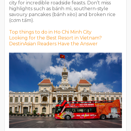
city for incredible roadside feasts. Don’t miss
highlights such as bánh mì, southern-style
savoury pancakes (bánh xèo) and broken rice
(cơm tấm).
Top things to do in Ho Chi Minh City
Looking for the Best Resort in Vietnam?
DestinAsian Readers Have the Answer