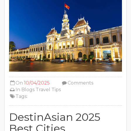
On
10/04/2025
Comments
In
Blogs
Travel Tips
Tags:
DestinAsian 2025
Best Cities