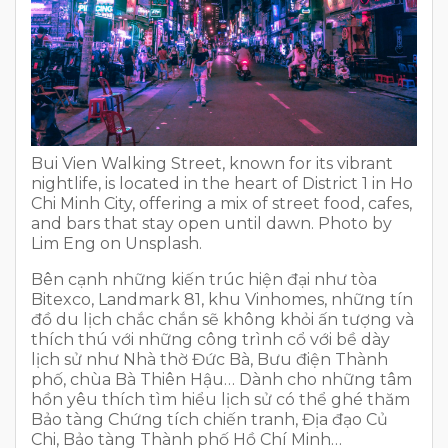
Bui Vien Walking Street, known for its vibrant
nightlife, is located in the heart of District 1 in Ho
Chi Minh City, offering a mix of street food, cafes,
and bars that stay open until dawn. Photo by
Lim Eng on Unsplash.
Bên cạnh những kiến trúc hiện đại như tòa
Bitexco, Landmark 81, khu Vinhomes, những tín
đồ du lịch chắc chắn sẽ không khỏi ấn tượng và
thích thú với những công trình cổ với bề dày
lịch sử như Nhà thờ Đức Bà, Bưu điện Thành
phố, chùa Bà Thiên Hậu… Dành cho những tâm
hồn yêu thích tìm hiểu lịch sử có thể ghé thăm
Bảo tàng Chứng tích chiến tranh, Địa đạo Củ
Chi, Bảo tàng Thành phố Hồ Chí Minh…