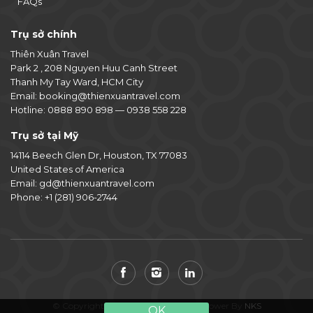
FAQs
Trụ sở chính
Thiên Xuân Travel
Park 2 , 208 Nguyen Huu Canh Street
Thanh My Tay Ward, HCM City
Email:
booking@thienxuantravel.com
Hotline:
0888 890 898
—
0938 558 228
Trụ sở tại Mỹ
14114 Beech Glen Dr, Houston, TX 77083
United States of America
Email:
gd@thienxuantravel.com
Phone:
+1 (281) 906-2744
© Copyright 2014-2026 Thiên Xuân. Power By
NKS
OK