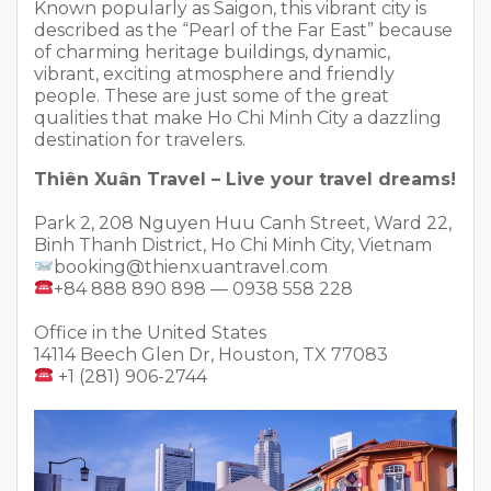
Known popularly as Saigon, this vibrant city is
described as the “Pearl of the Far East” because
of charming heritage buildings, dynamic,
vibrant, exciting atmosphere and friendly
people. These are just some of the great
qualities that make Ho Chi Minh City a dazzling
destination for travelers.
Thiên Xuân Travel – Live your travel dreams!
Park 2, 208 Nguyen Huu Canh Street, Ward 22,
Binh Thanh District, Ho Chi Minh City, Vietnam
booking@thienxuantravel.com
+84 888 890 898 — 0938 558 228
Office in the United States
14114 Beech Glen Dr, Houston, TX 77083
+1 (281) 906-2744