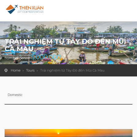
TRẢI NGHIỆM TỪ TÂY ĐÔ ĐẾN MŨI
CÀ MAU
5,000,000
from/per person
Home
Tours
Trải nghiệm từ Tây Đô đến Mũi Cà Mau
Domestic