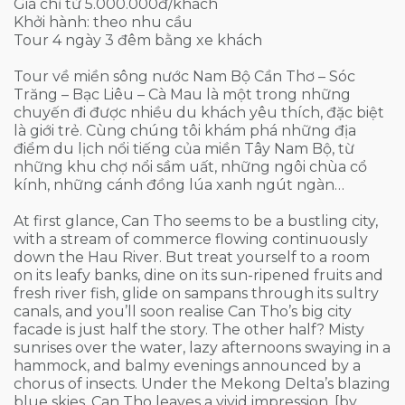
Giá chỉ từ 5.000.000đ/khách
Khởi hành: theo nhu cầu
Tour 4 ngày 3 đêm bằng xe khách
Tour về miền sông nước Nam Bộ Cần Thơ – Sóc
Trăng – Bạc Liêu – Cà Mau là một trong những
chuyến đi được nhiều du khách yêu thích, đặc biệt
là giới trẻ. Cùng chúng tôi khám phá những địa
điểm du lịch nổi tiếng của miền Tây Nam Bộ, từ
những khu chợ nổi sầm uất, những ngôi chùa cổ
kính, những cánh đồng lúa xanh ngút ngàn…
At first glance, Can Tho seems to be a bustling city,
with a stream of commerce flowing continuously
down the Hau River. But treat yourself to a room
on its leafy banks, dine on its sun-ripened fruits and
fresh river fish, glide on sampans through its sultry
canals, and you’ll soon realise Can Tho’s big city
facade is just half the story. The other half? Misty
sunrises over the water, lazy afternoons swaying in a
hammock, and balmy evenings announced by a
chorus of insects. Under the Mekong Delta’s blazing
blue skies, Can Tho leaves a vivid impression. [by