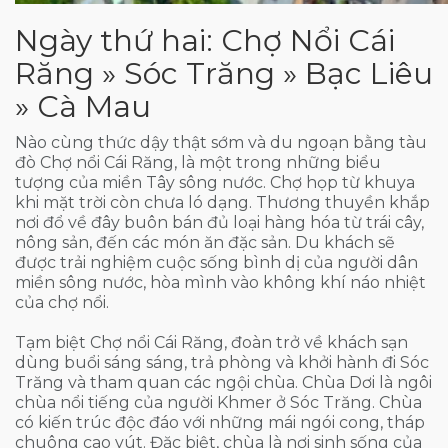
Ngày thứ hai: Chợ Nổi Cái
Răng » Sóc Trăng » Bạc Liêu
» Cà Mau
Nào cùng thức dậy thật sớm và du ngoạn bằng tàu
đò Chợ nổi Cái Răng, là một trong những biểu
tượng của miền Tây sông nước. Chợ họp từ khuya
khi mặt trời còn chưa ló dạng. Thương thuyền khắp
nơi đổ về đây buôn bán đủ loại hàng hóa từ trái cây,
nông sản, đến các món ăn đặc sản. Du khách sẽ
được trải nghiệm cuộc sống bình dị của người dân
miền sông nước, hòa mình vào không khí náo nhiệt
của chợ nổi.
Tạm biệt Chợ nổi Cái Răng, đoàn trở về khách sạn
dùng buổi sáng sáng, trả phòng và khởi hành đi Sóc
Trăng và tham quan các ngội chùa. Chùa Dơi là ngôi
chùa nổi tiếng của người Khmer ở Sóc Trăng. Chùa
có kiến trúc độc đáo với những mái ngói cong, tháp
chuông cao vút. Đặc biệt, chùa là nơi sinh sống của