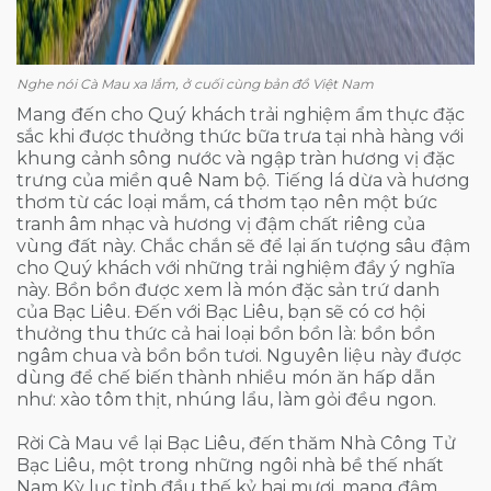
Nghe nói Cà Mau xa lắm, ở cuối cùng bản đồ Việt Nam
Mang đến cho Quý khách trải nghiệm ẩm thực đặc
sắc khi được thưởng thức bữa trưa tại nhà hàng với
khung cảnh sông nước và ngập tràn hương vị đặc
trưng của miền quê Nam bộ. Tiếng lá dừa và hương
thơm từ các loại mắm, cá thơm tạo nên một bức
tranh âm nhạc và hương vị đậm chất riêng của
vùng đất này. Chắc chắn sẽ để lại ấn tượng sâu đậm
cho Quý khách với những trải nghiệm đầy ý nghĩa
này. Bồn bồn được xem là món đặc sản trứ danh
của Bạc Liêu. Đến với Bạc Liêu, bạn sẽ có cơ hội
thưởng thu thức cả hai loại bồn bồn là: bồn bồn
ngâm chua và bồn bồn tươi. Nguyên liệu này được
dùng để chế biến thành nhiều món ăn hấp dẫn
như: xào tôm thịt, nhúng lẩu, làm gỏi đều ngon.
Rời Cà Mau về lại Bạc Liêu, đến thăm Nhà Công Tử
Bạc Liêu, một trong những ngôi nhà bề thế nhất
Nam Kỳ lục tỉnh đầu thế kỷ hai mươi, mang đậm