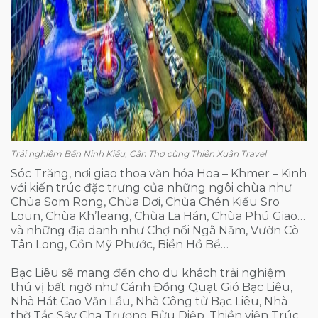
Trải nghiệm Bến Ninh Kiều, Cần Thơ cùng Thiên Xuân Travel
Sóc Trăng, nơi giao thoa văn hóa Hoa – Khmer – Kinh
với kiến trúc đặc trưng của những ngôi chùa như
Chùa Som Rong, Chùa Dơi, Chùa Chén Kiểu Sro
Loun, Chùa Kh’leang, Chùa La Hán, Chùa Phú Giao…
và những địa danh như Chợ nổi Ngã Năm, Vườn Cò
Tân Long, Cồn Mỹ Phước, Biển Hồ Bể…
Bạc Liêu sẽ mang đến cho du khách trải nghiệm
thú vị bất ngờ như Cánh Đồng Quạt Gió Bạc Liêu,
Nhà Hát Cao Văn Lầu, Nhà Công tử Bạc Liêu, Nhà
thờ Tắc Sậy Cha Trương Bửu Diệp, Thiền viện Trúc