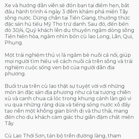
Xe và hướng dẫn viên sẽ đón bạn tại điểm hẹn, bắt
đầu hành trình 4 ngày 3 đêm khám phá miền Tây
sông nước. Dừng chân tại Tiền Giang, thưởng thức
đặc sản hủ tiếu Mỹ Tho trứ danh. Sau đó, đến bến
đò 30/4, Quý khách lên du thuyền ngắm dòng sông
Tiền hiền hòa, ngắm nhìn bốn cù lao Long, Lân, Qui,
Phụng.
Một trải nghiệm thú vị là ngắm bè nuôi cá nổi, giúp
mọi người tìm hiểu về cách nuôi cá trên sông và trải
nghiệm cuộc sống ven bờ của người dân địa
phương.
Buổi trưa trên cù lao thật sự tuyệt vời với những
món ăn đặc sản địa phương như cá tai tượng chiên
xù và canh chua cá lóc trong khung cảnh làn gió vi
vu qua những rặng dừa và tiếng sóng nước xô đẩy
tạo nên một không gian bình dị và thư thái, mang
đến cho du khách cảm giác thư giãn đậm chất miền
Tây.
Cù Lao Thới Sơn, tản bộ trên đường làng, tham