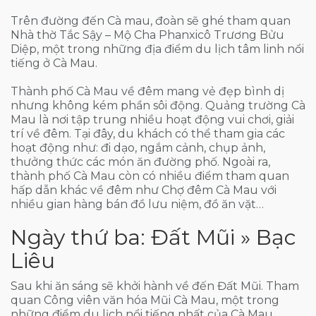
Trên đường đến Cà mau, đoàn sẽ ghé tham quan
Nhà thờ Tắc Sậy – Mộ Cha Phanxicô Trương Bửu
Diệp, một trong những địa điểm du lịch tâm linh nổi
tiếng ở Cà Mau.
Thành phố Cà Mau về đêm mang vẻ đẹp bình dị
nhưng không kém phần sôi động. Quảng trường Cà
Mau là nơi tập trung nhiều hoạt động vui chơi, giải
trí về đêm. Tại đây, du khách có thể tham gia các
hoạt động như: đi dạo, ngắm cảnh, chụp ảnh,
thưởng thức các món ăn đường phố. Ngoài ra,
thành phố Cà Mau còn có nhiều điểm tham quan
hấp dẫn khác về đêm như Chợ đêm Cà Mau với
nhiều gian hàng bán đồ lưu niệm, đồ ăn vặt…
Ngày thứ ba: Đất Mũi » Bạc
Liêu
Sau khi ăn sáng sẽ khởi hành về đến Đất Mũi. Tham
quan Công viên văn hóa Mũi Cà Mau, một trong
những điểm du lịch nổi tiếng nhất của Cà Mau.