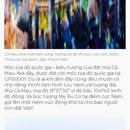
Cà Mau phát triển bền vững, hướng tới đô thị loại I vào năm 2025 |
Photo by Gia Bách | Báo Thanh Niên
Mốc tọa độ quốc gia – biểu tượng của đất mũi Cà
Mau. Nơi đây, được đặt cột mốc tọa độ quốc gia tại
GPS0001. Dù là ai khi đến đây cũng đều muốn có
cho riêng mình tấm hình lưu niệm với tượng đài:
Mũi Cà Mau, toạ độ: 8°37’30” vĩ độ bắc, 104°43′ kinh
độ đông. Và bức tượng Mẹ Âu Cơ tại điểm cực Nam,
gợi lên một niềm xúc động khó tả cho bao người
con đất Việt!