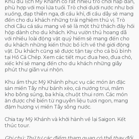
Khu du lịch Mỹ Khánh có rất nhiều trò chơi hấp dẫn,
phù hợp với mọi lứa tuổi. Trò chơi dưới nước như bơi
xuồng, đạp thiên nga, đi cầu khỉ, đi cầu dây sẽ mang
đến cho du khách những trải nghiệm thú vị. Trò
chơi Câu cá sấu mang về sẽ là một thử thách đầy hồi
hộp dành cho du khách. Khu vườn thú hoang dã
với nhiều loài động vật quý hiếm sẽ mang đến cho
du khách những kiến thức bổ ích về thế giới động
vật. Du khách cũng sẽ được tận tay cho cá bú bình
tại Hồ Cá Chép. Xem các tiết mục đua heo, đua chó,
xiếc khỉ sẽ mang đến cho du khách những giây
phút thư giãn vui nhộn.
Khu ẩm thực Mỹ Khánh phục vụ các món ăn đặc
sản miền Tây như bánh xèo, cá nướng trui, mắm
kho bông súng, ba khía, chuột thui rơm. Các món
ăn được chế biến từ nguyên liệu tươi ngon, mang
đậm hương vị miền Tây sông nước.
Chia tay Mỹ Khánh và khởi hành về lại Saigon. Kết
thúc tour.
Ghi chú: Thứ tự các điểm tham quan có thể thay đổi