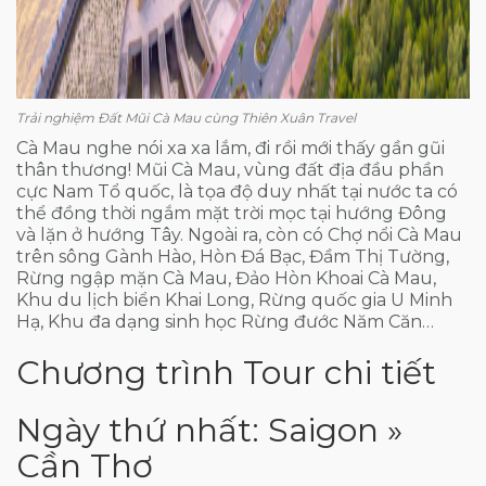
Trải nghiệm Đất Mũi Cà Mau cùng Thiên Xuân Travel
Cà Mau nghe nói xa xa lắm, đi rồi mới thấy gần gũi
thân thương! Mũi Cà Mau, vùng đất địa đầu phần
cực Nam Tổ quốc, là tọa độ duy nhất tại nước ta có
thể đồng thời ngắm mặt trời mọc tại hướng Đông
và lặn ở hướng Tây. Ngoài ra, còn có Chợ nổi Cà Mau
trên sông Gành Hào, Hòn Đá Bạc, Đầm Thị Tường,
Rừng ngập mặn Cà Mau, Đảo Hòn Khoai Cà Mau,
Khu du lịch biển Khai Long, Rừng quốc gia U Minh
Hạ, Khu đa dạng sinh học Rừng đước Năm Căn…
Chương trình Tour chi tiết
Ngày thứ nhất: Saigon »
Cần Thơ