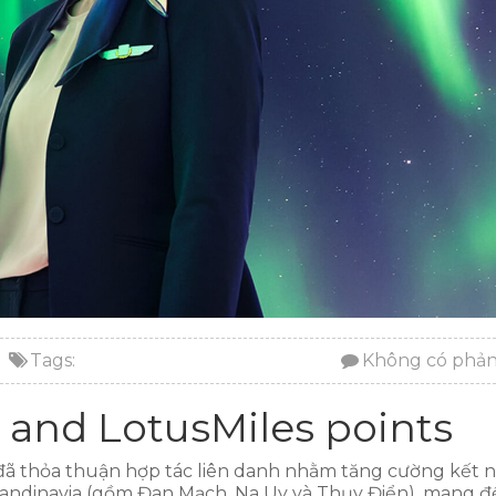
Tags:
Không có phản
and LotusMiles points
s đã thỏa thuận hợp tác liên danh nhằm tăng cường kết n
andinavia (gồm Đan Mạch, Na Uy và Thụy Điển), mang đ