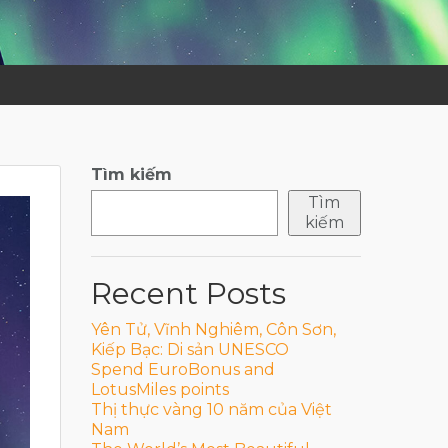
Tìm kiếm
Tìm
kiếm
Recent Posts
Yên Tử, Vĩnh Nghiêm, Côn Sơn,
Kiếp Bạc: Di sản UNESCO
Spend EuroBonus and
LotusMiles points
Thị thực vàng 10 năm của Việt
Nam