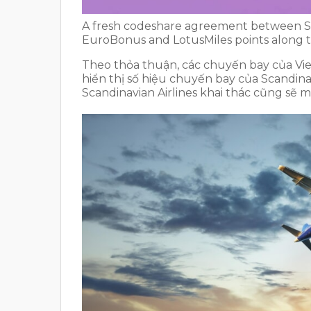
A fresh codeshare agreement between S
EuroBonus and LotusMiles points along t
Theo thỏa thuận, các chuyến bay của Vietn
hiển thị số hiệu chuyến bay của Scandinav
Scandinavian Airlines khai thác cũng sẽ m