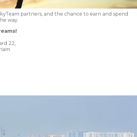
kyTeam partners, and the chance to earn and spend
he way.
dreams!
rd 22,
etnam