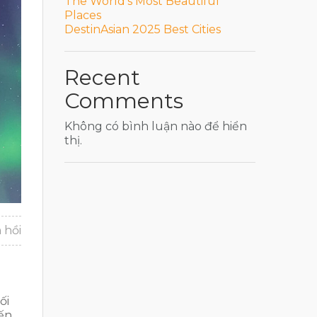
The World’s Most Beautiful
Places
DestinAsian 2025 Best Cities
Recent
Comments
Không có bình luận nào để hiển
thị.
 hồi
ối
ến