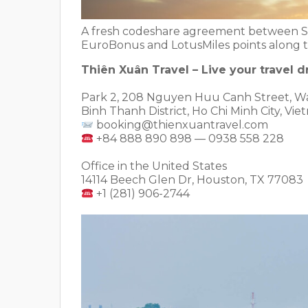
A fresh codeshare agreement between S
EuroBonus and LotusMiles points along t
Thiên Xuân Travel – Live your travel 
Park 2, 208 Nguyen Huu Canh Street, Wa
Binh Thanh District, Ho Chi Minh City, Vi
booking@thienxuantravel.com
+84 888 890 898 — 0938 558 228
Office in the United States
14114 Beech Glen Dr, Houston, TX 77083
+1 (281) 906-2744