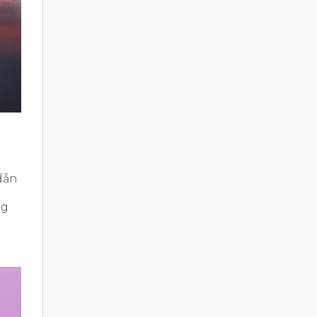
dẫn
ng