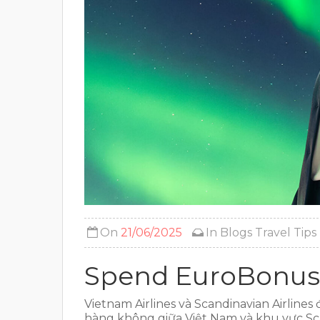
On
21/06/2025
In
Blogs
Travel Tips
Spend EuroBonus 
Vietnam Airlines và Scandinavian Airline
hàng không giữa Việt Nam và khu vực Sc