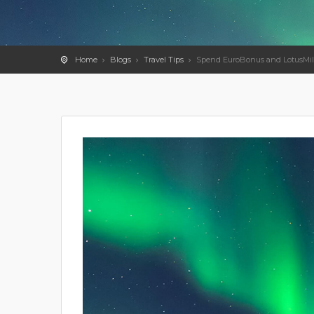
Home
Blogs
Travel Tips
Spend EuroBonus and LotusMil