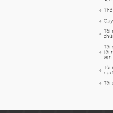
Thô
Quy
Tôi 
chún
Tôi
tôi
sạn.
Tôi
ngư
Tôi