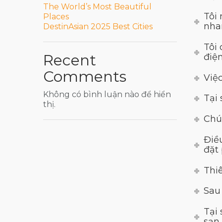
The World’s Most Beautiful
Tôi
Places
nha
DestinAsian 2025 Best Cities
Tôi
Recent
điệ
Comments
Việ
Không có bình luận nào để hiển
Tại 
thị.
Chú
Điề
đặt 
Thi
Sau
Tại
sạn