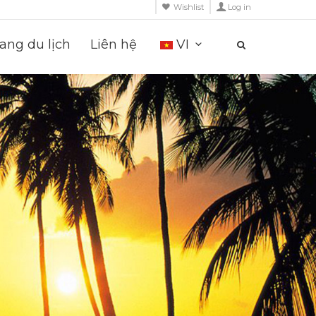
Wishlist
Log in
ng du lịch
Liên hệ
VI