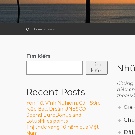
Home
Faqs
Tìm kiếm
Tìm
Nhữ
kiếm
Chúng t
Recent Posts
hiểu ch
thoại và
Yên Tử, Vĩnh Nghiêm, Côn Sơn,
Giá 
Kiếp Bạc: Di sản UNESCO
Spend EuroBonus and
Chú
LotusMiles points
Thị thực vàng 10 năm của Việt
Đặt 
Nam