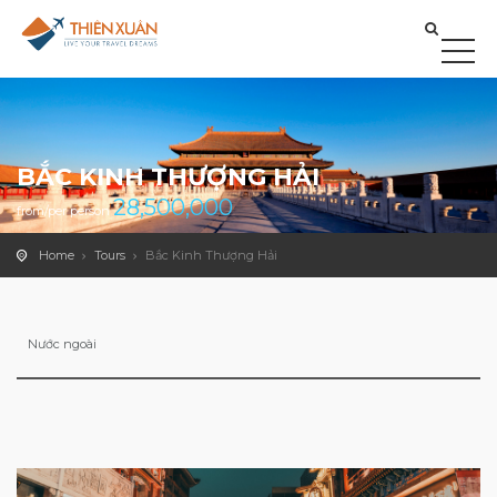
BẮC KINH THƯỢNG HẢI
28,500,000
from/per person
Home
Tours
Bắc Kinh Thượng Hải
Nước ngoài