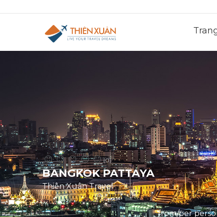
Tran
(0)
BANGKOK PATTAYA
Thiên Xuân Travel
from/per pers