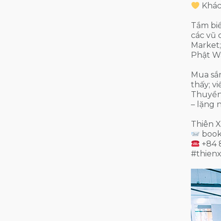
Khách
Tắm biể
các vũ 
Market;
Phật W
Mua sắm
thấy; 
Thuyền 
– lặng 
Thiên X
book
+84 
#thien