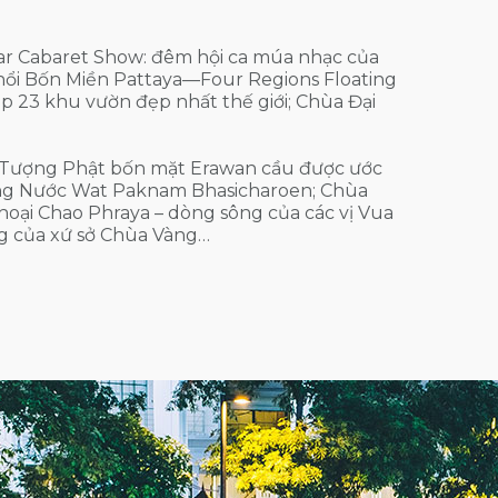
azar Cabaret Show: đêm hội ca múa nhạc của
nổi Bốn Miền Pattaya—Four Regions Floating
p 23 khu vườn đẹp nhất thế giới; Chùa Đại
n Tượng Phật bốn mặt Erawan cầu được ước
ổng Nước Wat Paknam Bhasicharoen; Chùa
oại Chao Phraya – dòng sông của các vị Vua
ng của xứ sở Chùa Vàng…