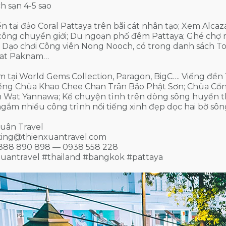
 sạn 4-5 sao
n tại đảo Coral Pattaya trên bãi cát nhân tạo; Xem Alc
công chuyển giới; Du ngoạn phố đêm Pattaya; Ghé chợ 
 Dạo chơi Công viên Nong Nooch, có trong danh sách To
at Paknam…
 tại World Gems Collection, Paragon, BigC…. Viếng đề
viếng Chùa Khao Chee Chan Trân Bảo Phật Sơn; Chùa C
Wat Yannawa; Kể chuyện tình trên dòng sông huyền th
ngắm nhiều công trình nổi tiếng xinh đẹp dọc hai bờ sô
uân Travel
ing@thienxuantravel.com
888 890 898 — 0938 558 228
xuantravel #thailand #bangkok #pattaya