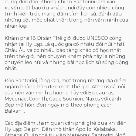
cùng độc đáo. Không chỉ có Santorini làm xao
xuyến biết bao du khách, nơi đây còn nhiều công
trình kiến trúc mang đậm tính lịch sử, đánh dấu
những cột mốc phát triển trong nền văn mình của
nhân loại.
Khám phá 18 Di sản Thế giới được UNESCO công
nhận tại Hy Lạp. Là quốc gia có nhiều đồi núi nhất
Châu Âu và có nhiều bảo tàng khảo cổ học nhất
trên thế giới, nên chuyến khám phá này là những
chuyến leo núi và những bài học lịch sử sống động
nhất.
Đảo Santorini, làng Oia, một trong những địa điểm
ngắm hoàng hôn đẹp nhất thế giới; Athens cái nôi
của nền văn minh phương Tây với Epidaurus,
Mycenae, Corinth, Cape Sounion; Naxos với cảnh
đẹp mê hồn, đón ngày mới theo phong cách
Balkan…
Các địa điểm tham quan cần phải ghé qua khi đến
Hy Lạp: Delphi, Đền thờ thần Apollo, Kalabaka,
Athens, Quần thể tu viện Meteoras, Santorini, Ngôi