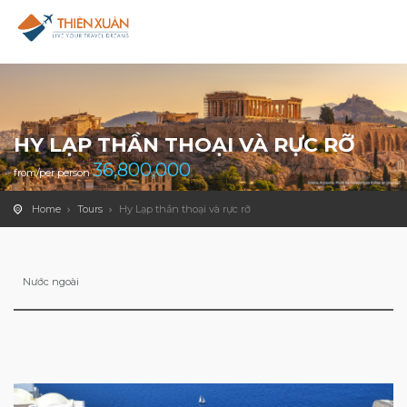
HY LẠP THẦN THOẠI VÀ RỰC RỠ
36,800,000
from/per person
Home
Tours
Hy Lạp thần thoại và rực rỡ
Nước ngoài