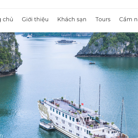
g chủ
Giới thiệu
Khách sạn
Tours
Cẩm na
on