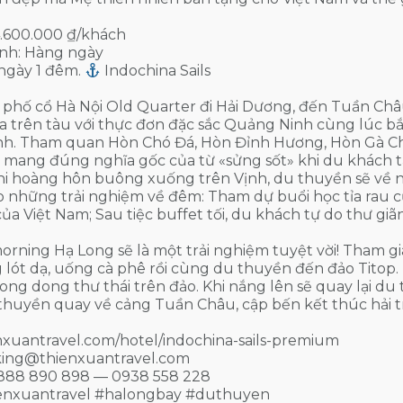
4.600.000 ₫/khách
ành: Hàng ngày
ngày 1 đêm.
Indochina Sails
phố cổ Hà Nội Old Quarter đi Hải Dương, đến Tuần Châ
a trên tàu với thực đơn đặc sắc Quảng Ninh cùng lúc bắ
nh. Tham quan Hòn Chó Đá, Hòn Đỉnh Hương, Hòn Gà Ch
 mang đúng nghĩa gốc của từ «sửng sốt» khi du khách t
i hoàng hôn buông xuống trên Vịnh, du thuyền sẽ về n
 những trải nghiệm về đêm: Tham dự buổi học tỉa rau củ
ủa Việt Nam; Sau tiệc buffet tối, du khách tự do thư gi
rning Hạ Long sẽ là một trải nghiệm tuyệt vời! Tham gi
 lót dạ, uống cà phê rồi cùng du thuyền đến đảo Titop.
hong dong thư thái trên đảo. Khi nắng lên sẽ quay lại 
thuyền quay về cảng Tuần Châu, cập bến kết thúc hải tr
nxuantravel.com/hotel/indochina-sails-premium
ing@thienxuantravel.com
888 890 898 — 0938 558 228
enxuantravel #halongbay #duthuyen