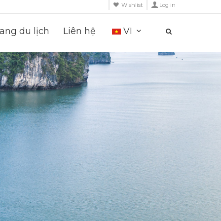
Wishlist
Log in
ng du lịch
Liên hệ
VI