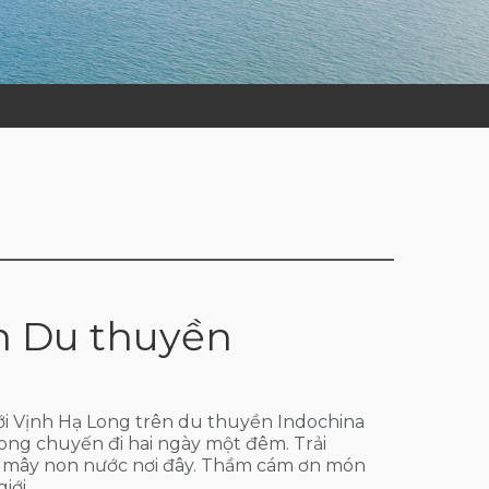
n Du thuyền
ới Vịnh Hạ Long trên du thuyền Indochina
trong chuyến đi hai ngày một đêm. Trải
ời mây non nước nơi đây. Thầm cám ơn món
iới.