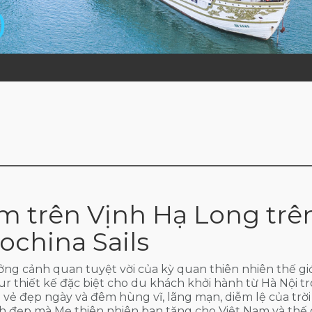
0
 trên Vịnh Hạ Long trê
ochina Sails
ng cảnh quan tuyệt vời của kỳ quan thiên nhiên thế gi
tour thiết kế đặc biệt cho du khách khởi hành từ Hà Nội 
vẻ đẹp ngày và đêm hùng vĩ, lãng mạn, diễm lệ của tr
h đẹp mà Mẹ thiên nhiên ban tặng cho Việt Nam và thế g