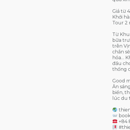
Giá từ 
Khởi h
Tour 2 
Từ Khu 
bữa trư
trên Vị
chắn sẽ
hóa… Kh
đầu cho
thống c
Good mo
Ăn sáng
biển, t
lúc du 
thie
book
+84 
#thi