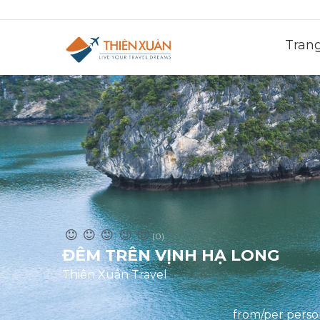
Tran
(0)
ĐÊM TRÊN VỊNH HẠ LONG
Thiên Xuân Travel
from/per pers