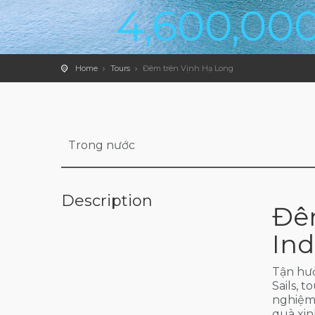
4,600,00
Home
Tours
Đêm trên Vịnh Hạ Long
Trong nước
Description
Đêm
Ind
Tận hưở
Sails, 
nghiệm 
quà xin