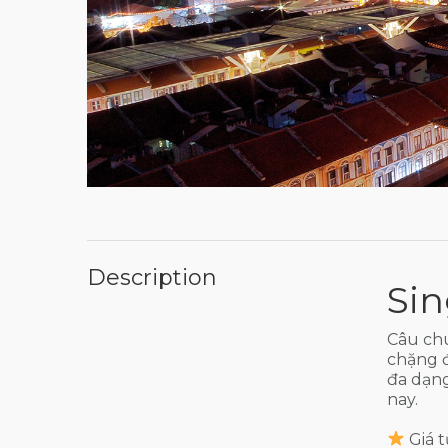
Description
Sin
Câu ch
chặng đ
đa dạng
nay.
Giá t