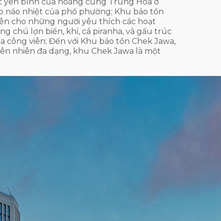
 yên bình của hoàng cung Trung Hoa ở
ào náo nhiệt của phố phường; Khu bảo tồn
hiên cho những người yêu thích các hoạt
ững chú lợn biển, khỉ, cá piranha, và gấu trúc
 công viên; Đến với Khu bảo tồn Chek Jawa,
hiên nhiên đa dạng, khu Chek Jawa là một