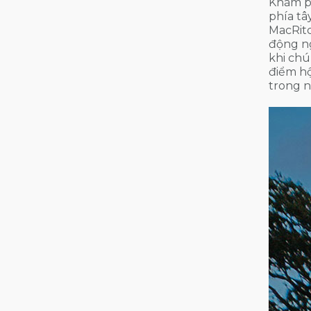
Khám p
phía tâ
MacRitc
động ng
khi chú
điểm hộ
trong n