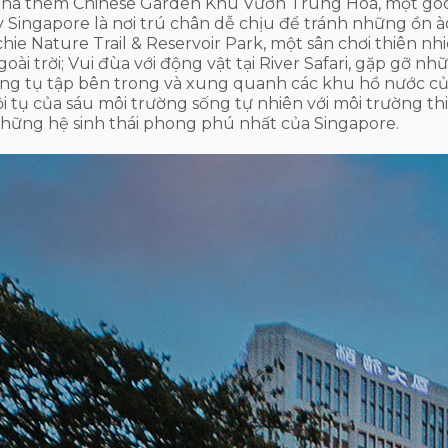
há thêm Chinese Garden Khu Vườn Trung Hoa, một góc
y Singapore là nơi trú chân dễ chịu để tránh những ồn 
hie Nature Trail & Reservoir Park, một sân chơi thiên n
oài trời; Vui đùa với động vật tại River Safari, gặp gỡ nh
ng tụ tập bên trong và xung quanh các khu hồ nước của
i tụ của sáu môi trường sống tự nhiên với môi trường t
hững hệ sinh thái phong phú nhất của Singapore.