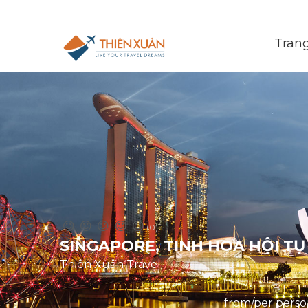
Tran
(0)
SINGAPORE, TINH HOA HỘI TỤ
Thiên Xuân Travel
from/per pers