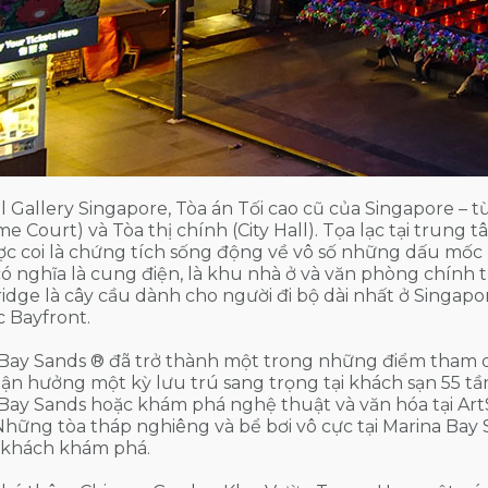
l Gallery Singapore, Tòa án Tối cao cũ của Singapore – từ
e Court) và Tòa thị chính (City Hall). Tọa lạc tại trung
c coi là chứng tích sống động về vô số những dấu mốc l
có nghĩa là cung điện, là khu nhà ở và văn phòng chính
ridge là cây cầu dành cho người đi bộ dài nhất ở Singapo
 Bayfront.
Bay Sands ® đã trở thành một trong những điểm tham q
tận hưởng một kỳ lưu trú sang trọng tại khách sạn 55 t
 Bay Sands hoặc khám phá nghệ thuật và văn hóa tại A
Những tòa tháp nghiêng và bể bơi vô cực tại Marina Ba
 khách khám phá.