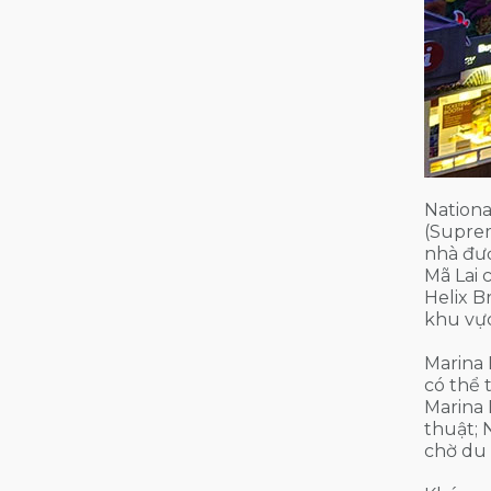
Nationa
(Suprem
nhà đượ
Mã Lai 
Helix B
khu vực
Marina 
có thể 
Marina
thuật; 
chờ du