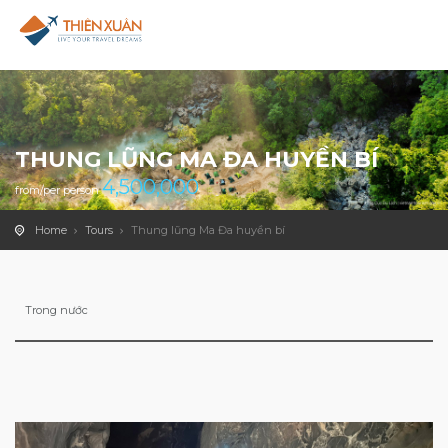
THUNG LŨNG MA ĐA HUYỀN BÍ
4,500,000
from/per person
Home
Tours
Thung lũng Ma Đa huyền bí
Trong nước