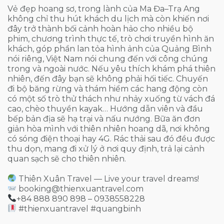
Vẻ đẹp hoang sơ, trong lành của Ma Đa–Trạ Ang
không chỉ thu hút khách du lịch mà còn khiến nơi
đây trở thành bối cảnh hoàn hảo cho nhiều bộ
phim, chương trình thực tế, trò chơi truyền hình ăn
khách, góp phần lan tỏa hình ảnh của Quảng Bình
nói riêng, Việt Nam nói chung đến với công chúng
trong và ngoài nước. Nếu yêu thích khám phá thiên
nhiên, đến đây bạn sẽ không phải hối tiếc. Chuyến
đi bộ băng rừng và thám hiểm các hang động còn
có một số trò thử thách như nhảy xuống từ vách đá
cao, chèo thuyền kayak… Hướng dẫn viên và đầu
bếp bản địa sẽ hạ trại và nấu nướng. Bữa ăn đơn
giản hòa mình với thiên nhiên hoang dã, nơi không
có sóng điện thoại hay 4G. Rác thải sau đó đều được
thu dọn, mang đi xử lý ở nơi quy định, trả lại cảnh
quan sạch sẽ cho thiên nhiên.
Thiên Xuân Travel — Live your travel dreams!
booking@thienxuantravel.com
+84 888 890 898 – 0938558228
#thienxuantravel #quangbinh