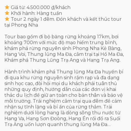
Giá từ: 4.500.000 ₫/khách
Khởi hành: Hàng tuần
Tour 2 ngày 1 đêm. Đón khách và kết thúc tour
tại Phong Nha
Tour bao gồm đi bộ băng rừng khoảng 17km, bơi
khoảng 700m với mức độ mạo hiểm trung bình,
khám phá rừng nguyên sinh Phong Nha Kẻ Bàng,
Hang Voi, Thung lũng Ma Đa, cắm trại tại Hồ Ma Đa,
Khám phá Thung Lũng Trạ Ang và Hang Trạ Ang.
Hành trình khám phá Thung lũng Ma Đa huyền bí
đi qua khu rừng nguyên sinh rậm rạp và đa dạng
sinh học cao, đòi hỏi mọi du khách phải tuân thủ
những quy định, hướng dẫn của các đơn vị khai
thác du lịch để giữ an toàn cho bản thân và bảo vệ
môi trường. Trải nghiệm cắm trại qua đêm để cảm
nhận sự tĩnh lặng và bí ẩn của rừng thẳm. Trải
nghiệm dưới lòng hang là dòng sông thu nước từ
Hang Va, Hang Sơn Đoòng, Hang Én rồi đổ ra Suối
Trạ Ang uốn lượn quanh thung lũng Ma Đa…