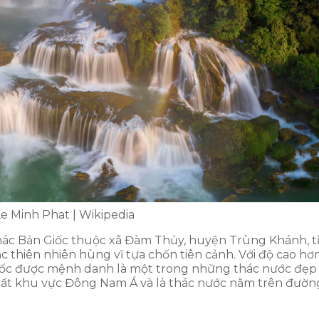
Le Minh Phat | Wikipedia
thác Bản Giốc thuộc xã Đàm Thủy, huyện Trùng Khánh, t
c thiên nhiên hùng vĩ tựa chốn tiên cảnh. Với độ cao hơ
Giốc được mệnh danh là một trong những thác nước đẹp
nhất khu vực Đông Nam Á và là thác nước nằm trên đườn