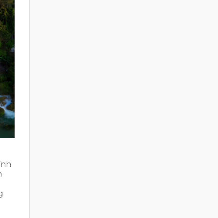
ỉnh
n
g