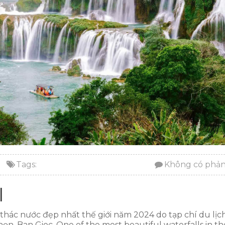
Tags:
Không có phản
l
thác nước đẹp nhất thế giới năm 2024 do tạp chí du lịc
ọn. Ban Gioc, One of the most beautiful waterfalls in th