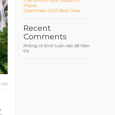
The World’s Most Beautiful
Places
DestinAsian 2025 Best Cities
Recent
Comments
Không có bình luận nào để hiển
thị.
 hồi
h
e