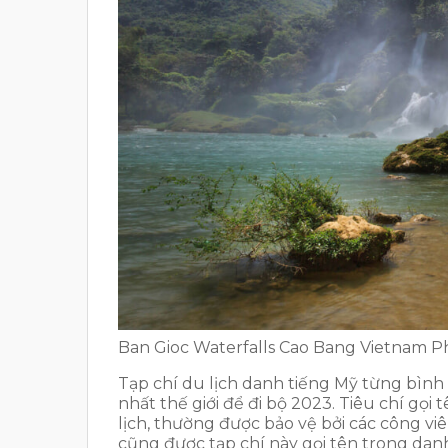
Ban Gioc Waterfalls Cao Bang Vietnam 
Tạp chí du lịch danh tiếng Mỹ từng bình 
nhất thế giới để đi bộ 2023. Tiêu chí gọi
lịch, thường được bảo vệ bởi các công v
cũng được tạp chí này gọi tên trong dan