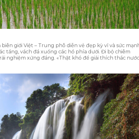
biên giới Việt – Trung phô diễn vẻ đẹp kỳ vĩ và sức mạn
 tầng, vách đá xuống các hồ phía dưới. Đi bộ chiêm
ải nghiệm xứng đáng. «Thật khó để giải thích thác nước 