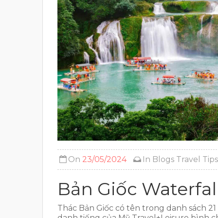
On
23/05/2024
In
Blogs
Travel Tips
Bản Giốc Waterfal
Thác Bản Giốc có tên trong danh sách 21 
danh tiếng của Mỹ Travel+Leisure bình ch