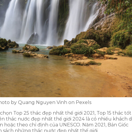
Photo by Quang Nguyen Vinh on Pexels
chọn Top 25 thác đẹp nhất thế giới 2021, Top 15 thác tốt
 tên thác nước đẹp nhất thế giới 2024 là có nhiều khách 
iên hoặc theo chỉ định của UNESCO. Năm 2021, Bản Giốc
h sách những thác nước đẹp nhất thế giới.