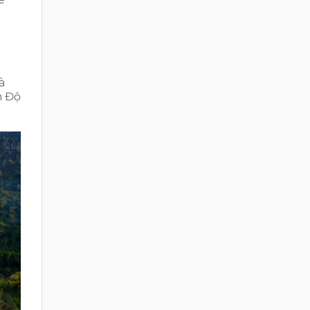
à
n Độ