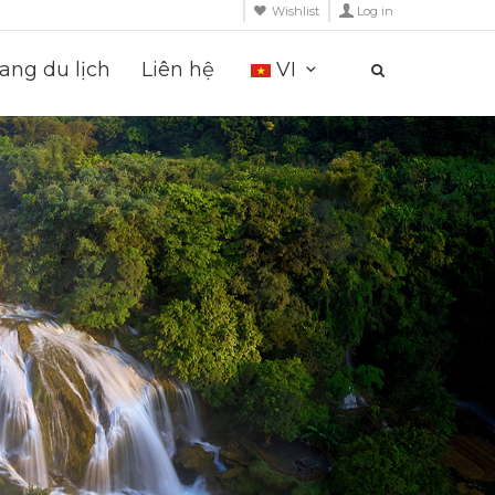
Wishlist
Log in
ng du lịch
Liên hệ
VI