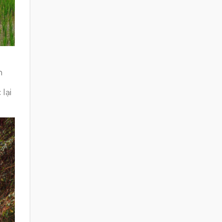
h
lại