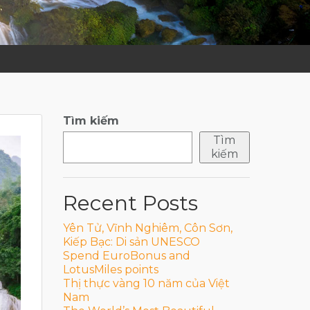
Tìm kiếm
Tìm
kiếm
Recent Posts
Yên Tử, Vĩnh Nghiêm, Côn Sơn,
Kiếp Bạc: Di sản UNESCO
Spend EuroBonus and
LotusMiles points
Thị thực vàng 10 năm của Việt
Nam