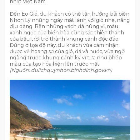
nhất Việt Nam
Đến Eo Gió, du khách có thể tận hưởng bãi biển
Nhơn Lý những ngày mát lành với gió nhẹ, nắng
dịu dàng. Bên những vách đá hùng vĩ, màu
xanh ngọc của biển hòa cùng sắc thiên thanh
của bầu trời trở thành khung cảnh độc đáo.
Đứng ở tọa độ này, du khách vừa cảm nhận
được vẻ hoang sơ của gió, đá và nước, vừa ngỡ
ngàng trước khung cảnh kỳ vĩ tựa như phép
màu của tạo hóa hiện lên trước mặt.
(Nguồn: dulichquynhon.binhdinh.gov.vn)