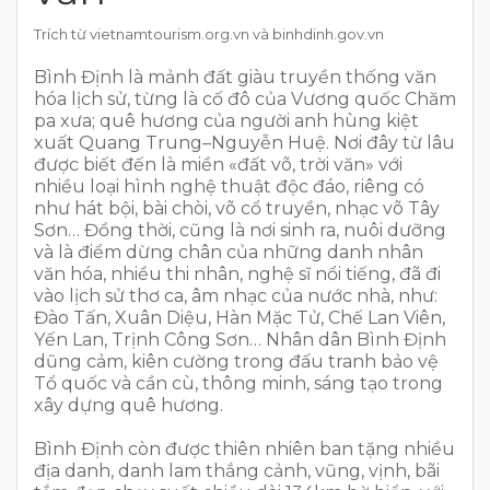
Trích từ vietnamtourism.org.vn và binhdinh.gov.vn
Bình Định là mảnh đất giàu truyền thống văn
hóa lịch sử, từng là cố đô của Vương quốc Chăm
pa xưa; quê hương của người anh hùng kiệt
xuất Quang Trung–Nguyễn Huệ. Nơi đây từ lâu
được biết đến là miền «đất võ, trời văn» với
nhiều loại hình nghệ thuật độc đáo, riêng có
như hát bội, bài chòi, võ cổ truyền, nhạc võ Tây
Sơn… Đồng thời, cũng là nơi sinh ra, nuôi dưỡng
và là điểm dừng chân của những danh nhân
văn hóa, nhiều thi nhân, nghệ sĩ nổi tiếng, đã đi
vào lịch sử thơ ca, âm nhạc của nước nhà, như:
Đào Tấn, Xuân Diệu, Hàn Mặc Tử, Chế Lan Viên,
Yến Lan, Trịnh Công Sơn… Nhân dân Bình Định
dũng cảm, kiên cường trong đấu tranh bảo vệ
Tổ quốc và cần cù, thông minh, sáng tạo trong
xây dựng quê hương.
Bình Định còn được thiên nhiên ban tặng nhiều
địa danh, danh lam thắng cảnh, vũng, vịnh, bãi