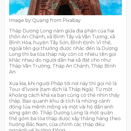
Image by Quang from Pixabay
Tháp Dương Long nằm giữa địa phận của hai
thôn An Chánh, xã Bình Tây và Vân Tương, xã
Bình Hòa, huyện Tây Sơn, Bình Định. Vì thế,
ngoài tên gọi thường được nhắc đến là Dương
Long thì ba tòa tháp này còn có nhiều tên gọi
khác nhau do người dân hai xã đặt cho như:
Tháp Vân Trường, Tháp An Chánh, Tháp Bình
An.
Xưa kia, khi người Pháp tới nơi này thì gọi nó là
Tour d’Ivoire (tạm dịch là Tháp Ngà). Từ một
khoảng cách khá xa bạn cũng có thể nhìn thấy
tháp. Bao quanh khu di tích là những cánh
đồng lúa mênh mông và một vài hộ dân sinh
sống gần đó. Tháp Dương Long là một quần
thể gồm ba tòa tháp được xây thẳng hàng theo
hướng Bắc Nam, cửa chính các tháp đều
ngoảnh về hướng Đông.