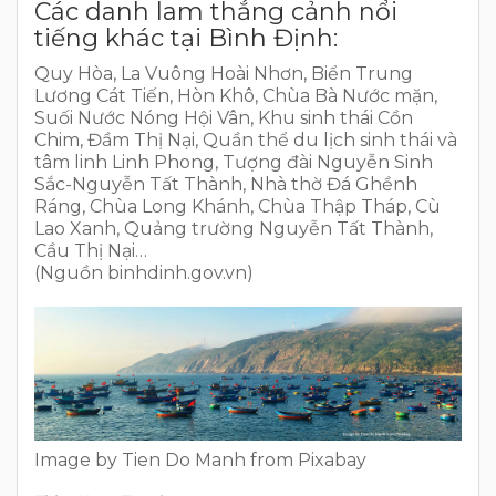
Các danh lam thắng cảnh nổi
tiếng khác tại Bình Định:
Quy Hòa, La Vuông Hoài Nhơn, Biển Trung
Lương Cát Tiến, Hòn Khô, Chùa Bà Nước mặn,
Suối Nước Nóng Hội Vân, Khu sinh thái Cồn
Chim, Đầm Thị Nại, Quần thể du lịch sinh thái và
tâm linh Linh Phong, Tượng đài Nguyễn Sinh
Sắc-Nguyễn Tất Thành, Nhà thờ Đá Ghềnh
Ráng, Chùa Long Khánh, Chùa Thập Tháp, Cù
Lao Xanh, Quảng trường Nguyễn Tất Thành,
Cầu Thị Nại…
(Nguồn binhdinh.gov.vn)
Image by Tien Do Manh from Pixabay