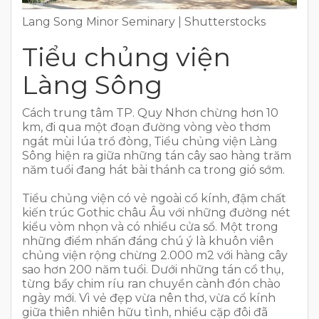
Lang Song Minor Seminary | Shutterstocks
Tiểu chủng viện
Làng Sông
Cách trung tâm TP. Quy Nhơn chừng hơn 10
km, đi qua một đoạn đường vòng vèo thơm
ngát mùi lúa trổ đòng, Tiểu chủng viện Làng
Sông hiện ra giữa những tán cây sao hàng trăm
năm tuổi đang hát bài thánh ca trong gió sớm.
Tiểu chủng viện có vẻ ngoài cổ kính, đậm chất
kiến trúc Gothic châu Âu với những đường nét
kiểu vòm nhọn và có nhiều cửa sổ. Một trong
những điểm nhấn đáng chú ý là khuôn viên
chủng viện rộng chừng 2.000 m2 với hàng cây
sao hơn 200 năm tuổi. Dưới những tán cổ thụ,
từng bầy chim ríu ran chuyền cành đón chào
ngày mới. Vì vẻ đẹp vừa nên thơ, vừa cổ kính
giữa thiên nhiên hữu tình, nhiều cặp đôi đã