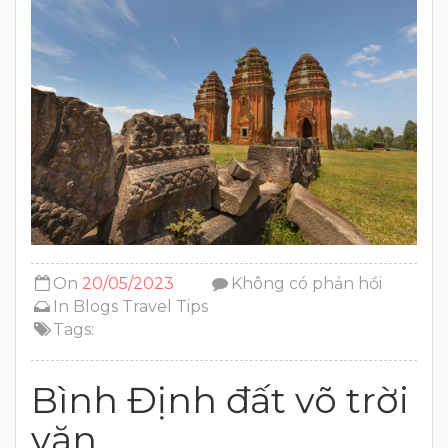
On
20/05/2023
Không có phản hồi
In
Blogs
Travel Tips
Tags:
Bình Định đất võ trời
văn