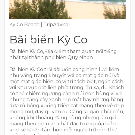
Ky Co Beach | TripAdvisor
Bãi biển Kỳ Co
Bãi biển Kỳ Co, Địa điểm tham quan nổi tiếng
nhất tại thành phố biển Quy Nhơn
Bãi biển Kỳ Co trải dài uốn cong hình lưỡi liềm
như vầng trăng khuyết với ba mặt giáp núi và
một mặt giáp biển, có vị trí tách biệt, ngăn cách
với khu vực đất liền phía trong. Từ xa, du khách
có thể chiêm ngưỡng cảnh núi non hùng vĩ với
những tầng cây xanh rợp mát hay những hàng
dừa rủ bóng xuống triền cát mang theo vẻ đẹp
mộng mơ, đầy quyến rũ. Càng lại gần phía biển,
không khí thoáng đãng cùng những làn gió
mang theo hơi mặn chát đặc trưng của biển
khơi sẽ khiến tâm hồn mỗi người trở nên thư