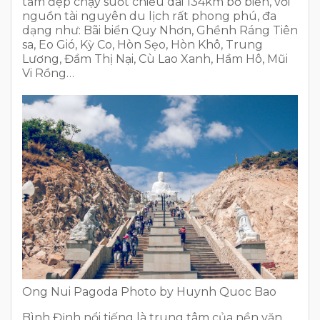
tắm đẹp chạy suốt chiều dài 134km bờ biển, với
nguồn tài nguyên du lịch rất phong phú, đa
dạng như: Bãi biển Quy Nhơn, Ghềnh Ráng Tiên
sa, Eo Gió, Kỳ Co, Hòn Sẹo, Hòn Khô, Trung
Lương, Đầm Thị Nại, Cù Lao Xanh, Hầm Hô, Mũi
Vi Rồng…
Ong Nui Pagoda Photo by Huynh Quoc Bao
Bình Định nổi tiếng là trung tâm của nền văn