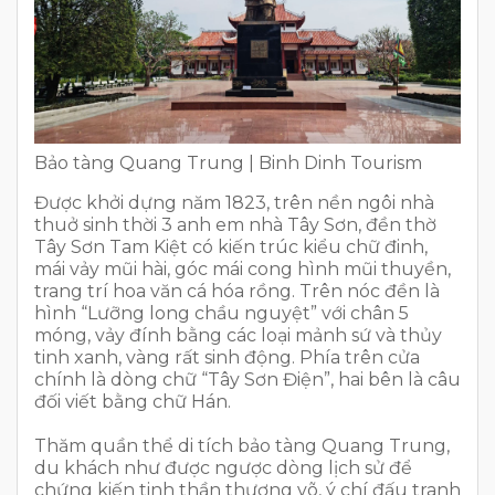
Bảo tàng Quang Trung | Binh Dinh Tourism
Được khởi dựng năm 1823, trên nền ngôi nhà
thuở sinh thời 3 anh em nhà Tây Sơn, đền thờ
Tây Sơn Tam Kiệt có kiến trúc kiểu chữ đinh,
mái vảy mũi hài, góc mái cong hình mũi thuyền,
trang trí hoa văn cá hóa rồng. Trên nóc đền là
hình “Lưỡng long chầu nguyệt” với chân 5
móng, vảy đính bằng các loại mảnh sứ và thủy
tinh xanh, vàng rất sinh động. Phía trên cửa
chính là dòng chữ “Tây Sơn Điện”, hai bên là câu
đối viết bằng chữ Hán.
Thăm quần thể di tích bảo tàng Quang Trung,
du khách như được ngược dòng lịch sử để
chứng kiến tinh thần thượng võ, ý chí đấu tranh