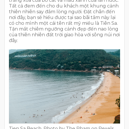
trắng xóa của bờ cát và màu xanh của làn nước.
Tất cả đem đến cho du khách một khung cảnh
thiên nhiên say đắm lòng người. Đặt chân đến
nơi đây, bạn sẽ hiểu được tại sao bãi tắm này lại
có cho mình một cái tên rất mỹ miều là Tiên Sa.
Tận mắt chiêm ngưỡng cảnh đẹp đến nao lòng
của thiên nhiên đất trời giao hòa với sông núi nơi
đây.
Tien Sa Beach, Photo by The Pham on Pexels