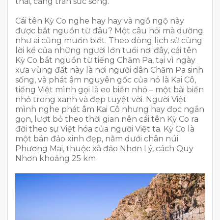
thái, căng tràn sức sống.
Cái tên Kỳ Co nghe hay hay và ngồ ngộ này
được bắt nguồn từ đâu? Một câu hỏi mà dường
như ai cũng muốn biết. Theo dòng lịch sử cùng
lời kể của những người lớn tuổi nơi đây, cái tên
Kỳ Co bắt nguồn từ tiếng Chăm Pa, tại vì ngày
xưa vùng đất này là nơi người dân Chăm Pa sinh
sống, và phát âm nguyên gốc của nó là Kai Cô,
tiếng Việt mình gọi là eo biển nhỏ – một bãi biển
nhỏ trong xanh và đẹp tuyệt vời. Người Việt
mình nghe phát âm Kai Cô nhưng hay đọc ngắn
gọn, lượt bỏ theo thời gian nên cái tên Kỳ Co ra
đời theo sự Việt hóa của người Việt ta. Kỳ Co là
một bán đảo xinh đẹp, nằm dưới chân núi
Phương Mai, thuộc xã đảo Nhơn Lý, cách Quy
Nhơn khoảng 25 km