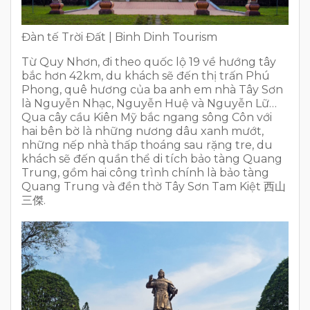
Đàn tế Trời Đất | Binh Dinh Tourism
Từ Quy Nhơn, đi theo quốc lộ 19 về hướng tây
bắc hơn 42km, du khách sẽ đến thị trấn Phú
Phong, quê hương của ba anh em nhà Tây Sơn
là Nguyễn Nhạc, Nguyễn Huệ và Nguyễn Lữ…
Qua cây cầu Kiên Mỹ bắc ngang sông Côn với
hai bên bờ là những nương dâu xanh mướt,
những nếp nhà thấp thoáng sau rặng tre, du
khách sẽ đến quần thể di tích bảo tàng Quang
Trung, gồm hai công trình chính là bảo tàng
Quang Trung và đền thờ Tây Sơn Tam Kiệt 西山
三傑.