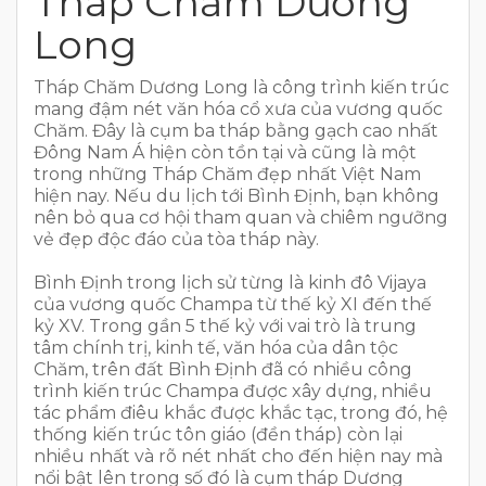
Tháp Chăm Dương
Long
Tháp Chăm Dương Long là công trình kiến trúc
mang đậm nét văn hóa cổ xưa của vương quốc
Chăm. Đây là cụm ba tháp bằng gạch cao nhất
Đông Nam Á hiện còn tồn tại và cũng là một
trong những Tháp Chăm đẹp nhất Việt Nam
hiện nay. Nếu du lịch tới Bình Định, bạn không
nên bỏ qua cơ hội tham quan và chiêm ngưỡng
vẻ đẹp độc đáo của tòa tháp này.
Bình Định trong lịch sử từng là kinh đô Vijaya
của vương quốc Champa từ thế kỷ XI đến thế
kỷ XV. Trong gần 5 thế kỷ với vai trò là trung
tâm chính trị, kinh tế, văn hóa của dân tộc
Chăm, trên đất Bình Định đã có nhiều công
trình kiến trúc Champa được xây dựng, nhiều
tác phẩm điêu khắc được khắc tạc, trong đó, hệ
thống kiến trúc tôn giáo (đền tháp) còn lại
nhiều nhất và rõ nét nhất cho đến hiện nay mà
nổi bật lên trong số đó là cụm tháp Dương