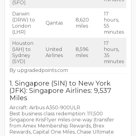
(SFO)
Darwin
17
(DRW) to
8,620
hours,
Qantas
London
miles
55
(LHR)
minutes
Houston
17
(IAH) to
United
8,596
hours,
Sydney
Airlines
miles
35
(SYD)
minutes
By upgradedpoints.com
1. Singapore (SIN) to New York
(JFK): Singapore Airlines: 9,537
Miles
Aircraft: Airbus A350-900ULR
Best business class redemption: 111,500
Singapore KrisFlyer miles one-way (transfer
from Amex Membership Rewards, Brex
Rewards, Capital One Miles, Chase Ultimate