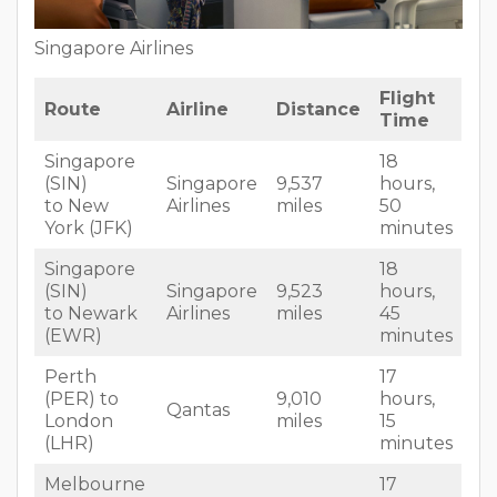
Singapore Airlines
Flight
Route
Airline
Distance
Time
Singapore
18
(SIN)
Singapore
9,537
hours,
to New
Airlines
miles
50
York (JFK)
minutes
Singapore
18
(SIN)
Singapore
9,523
hours,
to Newark
Airlines
miles
45
(EWR)
minutes
Perth
17
(PER) to
9,010
hours,
Qantas
London
miles
15
(LHR)
minutes
Melbourne
17