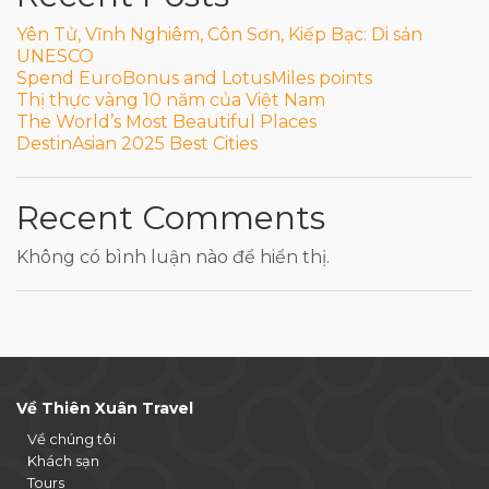
Yên Tử, Vĩnh Nghiêm, Côn Sơn, Kiếp Bạc: Di sản
UNESCO
Spend EuroBonus and LotusMiles points
Thị thực vàng 10 năm của Việt Nam
The World’s Most Beautiful Places
DestinAsian 2025 Best Cities
Recent Comments
Không có bình luận nào để hiển thị.
Về Thiên Xuân Travel
Về chúng tôi
Khách sạn
Tours