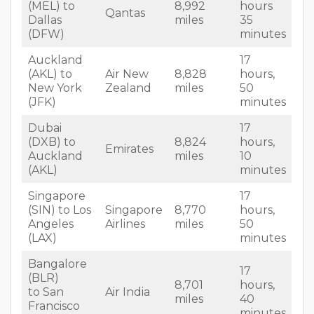
(MEL) to
8,992
hours
Qantas
Dallas
miles
35
(DFW)
minutes
Auckland
17
(AKL) to
Air New
8,828
hours,
New York
Zealand
miles
50
(JFK)
minutes
Dubai
17
(DXB) to
8,824
hours,
Emirates
Auckland
miles
10
(AKL)
minutes
Singapore
17
(SIN) to Los
Singapore
8,770
hours,
Angeles
Airlines
miles
50
(LAX)
minutes
Bangalore
17
(BLR)
8,701
hours,
to San
Air India
miles
40
Francisco
minutes