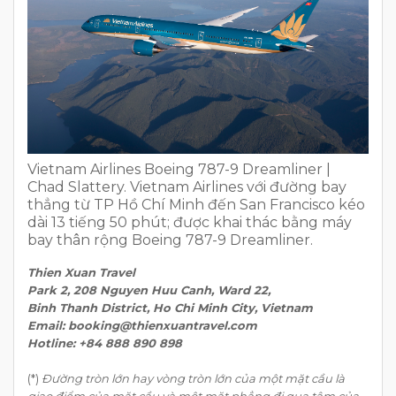
Vietnam Airlines Boeing 787-9 Dreamliner |
Chad Slattery. Vietnam Airlines với đường bay
thẳng từ TP Hồ Chí Minh đến San Francisco kéo
dài 13 tiếng 50 phút; được khai thác bằng máy
bay thân rộng Boeing 787-9 Dreamliner.
Thien Xuan Travel
Park 2, 208 Nguyen Huu Canh, Ward 22,
Binh Thanh District, Ho Chi Minh City, Vietnam
Email: booking@thienxuantravel.com
Hotline: +84 888 890 898
(*)
Đường tròn lớn hay vòng tròn lớn của một mặt cầu là
giao điểm của mặt cầu và một mặt phẳng đi qua tâm của