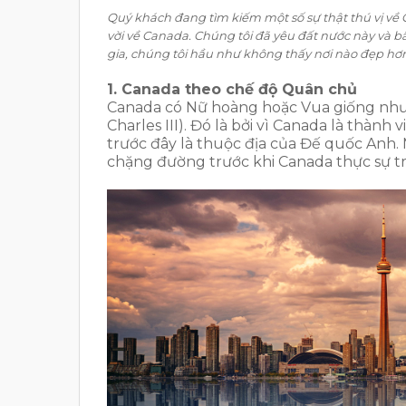
Quý khách đang tìm kiếm một số sự thật thú vị về C
vời về Canada. Chúng tôi đã yêu đất nước này và 
gia, chúng tôi hầu như không thấy nơi nào đẹp hơn 
1. Canada theo chế độ Quân chủ
Canada có Nữ hoàng hoặc Vua giống như 
Charles III). Đó là bởi vì Canada là thà
trước đây là thuộc địa của Đế quốc Anh.
chặng đường trước khi Canada thực sự tr