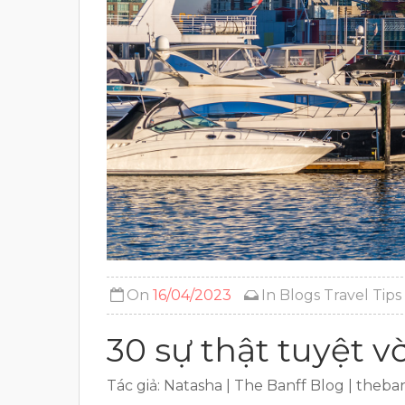
On
16/04/2023
In
Blogs
Travel Tips
30 sự thật tuyệt v
Tác giả: Natasha | The Banff Blog | theb