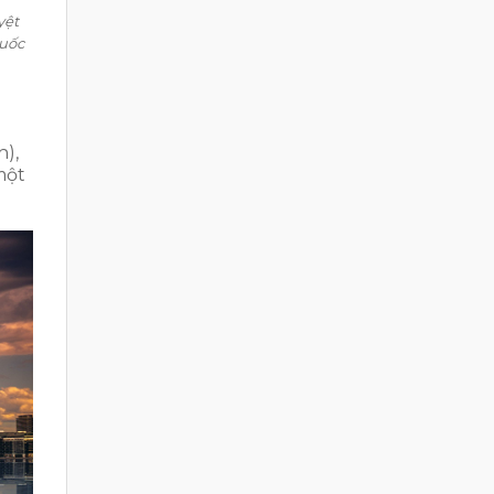
yệt
quốc
h),
một