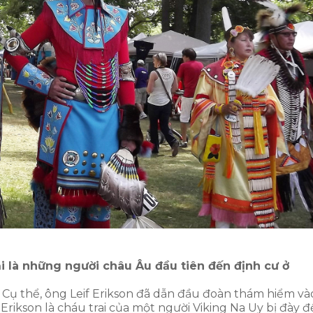
i là những người châu Âu đầu tiên đến định cư ở
i. Cụ thể, ông Leif Erikson đã dẫn đầu đoàn thám hiểm và
rikson là cháu trai của một người Viking Na Uy bị đày 