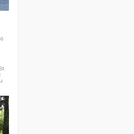
đó
i
St.
c
âu