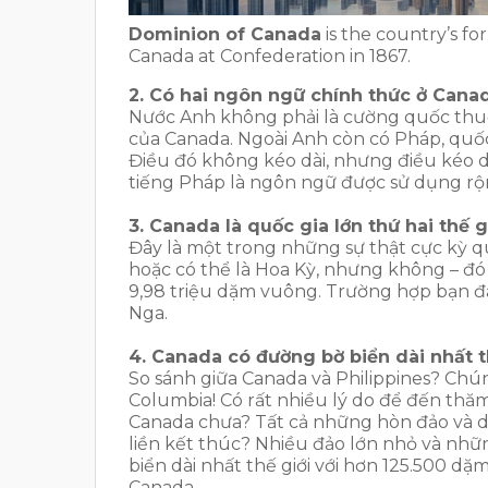
Dominion of Canada
is the country’s form
Canada at Confederation in 1867.
2. Có hai ngôn ngữ chính thức ở Cana
Nước Anh không phải là cường quốc thuộ
của Canada. Ngoài Anh còn có Pháp, quốc
Điều đó không kéo dài, nhưng điều kéo d
tiếng Pháp là ngôn ngữ được sử dụng rộn
3. Canada là quốc gia lớn thứ hai thế g
Đây là một trong những sự thật cực kỳ 
hoặc có thể là Hoa Kỳ, nhưng không – đó
9,98 triệu dặm vuông. Trường hợp bạn đa
Nga.
4. Canada có đường bờ biển dài nhất t
So sánh giữa Canada và Philippines? Chún
Columbia! Có rất nhiều lý do để đến thă
Canada chưa? Tất cả những hòn đảo và dã
liền kết thúc? Nhiều đảo lớn nhỏ và nhữn
biển dài nhất thế giới với hơn 125.500 d
Canada.