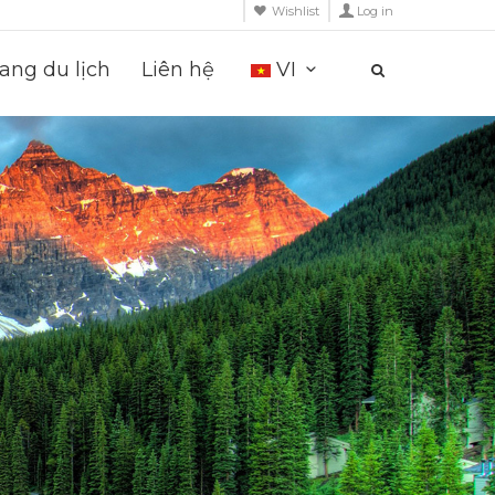
Wishlist
Log in
ng du lịch
Liên hệ
VI