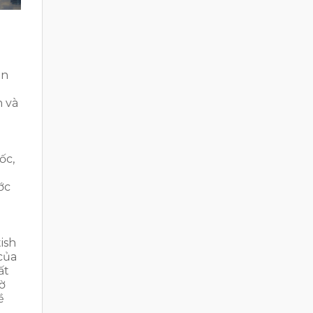
ên
h và
ốc,
ớc
ish
của
ất
ờ
ề