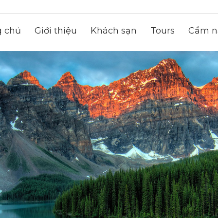
g chủ
Giới thiệu
Khách sạn
Tours
Cẩm na