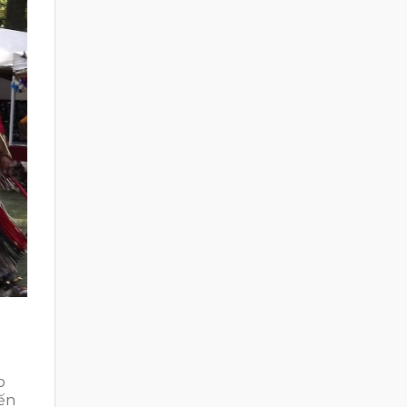
o
đến