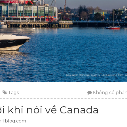
Tags:
Không có phản
ời khi nói về Canada
anffblog.com