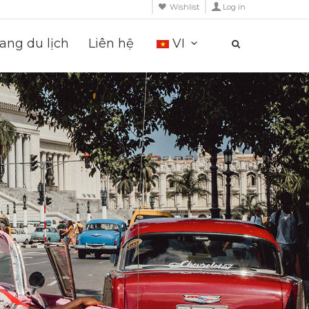
Wishlist
Log in
ng du lịch
Liên hệ
VI