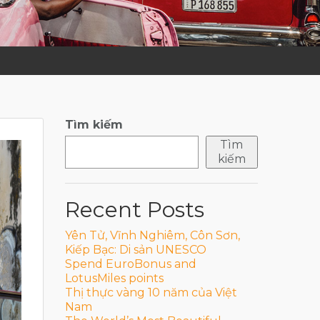
Tìm kiếm
Tìm
kiếm
Recent Posts
Yên Tử, Vĩnh Nghiêm, Côn Sơn,
Kiếp Bạc: Di sản UNESCO
Spend EuroBonus and
LotusMiles points
Thị thực vàng 10 năm của Việt
Nam