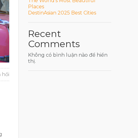
The World’s Most Beautiful
Places
DestinAsian 2025 Best Cities
Recent
Comments
Không có bình luận nào để hiển
thị.
 hồi
g