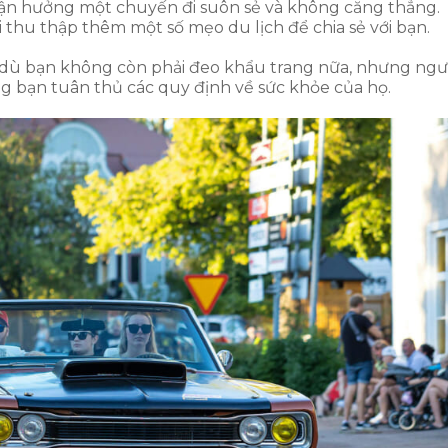
 tận hưởng một chuyến đi suôn sẻ và không căng thẳng.
 thu thập thêm một số mẹo du lịch để chia sẻ với bạn.
c dù bạn không còn phải đeo khẩu trang nữa, nhưng ngư
ng bạn tuân thủ các quy định về sức khỏe của họ.