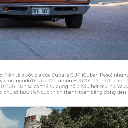
. Tiền tệ quốc gia của Cuba là CUP (Cuban Peso) nhưn
vid và mọi người ở Cuba đều muốn EUROS. Tốt nhất bạn n
0 EUR. Bạn sẽ có thể sử dụng nó ở hầu hết mọi nơi và đ
ơi chủ sở hữu tích cực thích thanh toán bằng đồng tiền