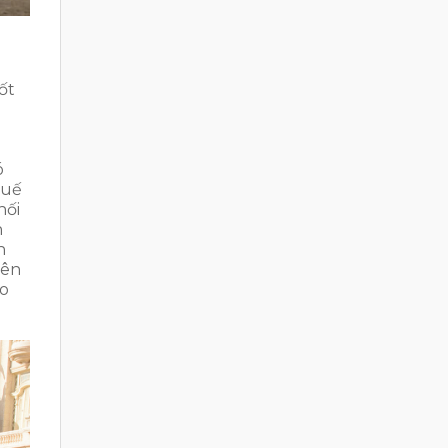
ốt
ó
huế
hối
n
h
yên
ho