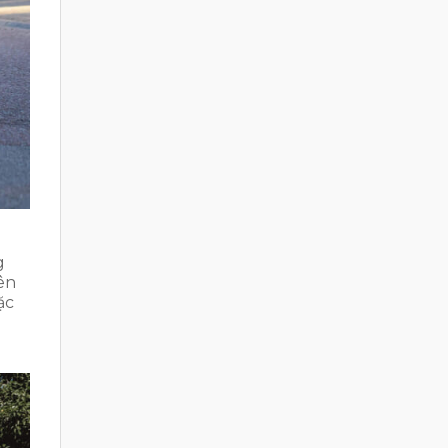
g
ên
ặc