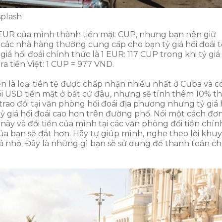
splash
 EUR của mình thành tiền mặt CUP, nhưng bạn nên giữ
các nhà hàng thường cung cấp cho bạn tỷ giá hối đoái t
ỷ giá hối đoái chính thức là 1 EUR: 117 CUP trong khi tỷ giá
a tiền Việt: 1 CUP = 977 VND.
n là loại tiền tệ được chấp nhận nhiều nhất ở Cuba và c
ổi USD tiền mặt ở bất cứ đâu, nhưng sẽ tính thêm 10% t
trao đổi tại văn phòng hối đoái địa phương nhưng tỷ giá 
 tỷ giá hối đoái cao hơn trên đường phố. Nói một cách đơ
này và đổi tiền của mình tại các văn phòng đổi tiền chín
a bạn sẽ đắt hơn. Hãy tự giúp mình, nghe theo lời khu
á nhỏ. Đây là những gì bạn sẽ sử dụng để thanh toán c