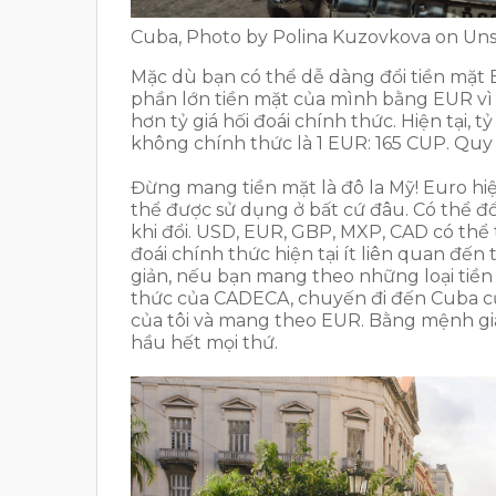
Cuba, Photo by Polina Kuzovkova on Un
Mặc dù bạn có thể dễ dàng đổi tiền mặt
phần lớn tiền mặt của mình bằng EUR vì 
hơn tỷ giá hối đoái chính thức. Hiện tại, t
không chính thức là 1 EUR: 165 CUP. Quy r
Đừng mang tiền mặt là đô la Mỹ! Euro hiệ
thể được sử dụng ở bất cứ đâu. Có thể đ
khi đổi. USD, EUR, GBP, MXP, CAD có thể 
đoái chính thức hiện tại ít liên quan đến
giản, nếu bạn mang theo những loại tiền 
thức của CADECA, chuyến đi đến Cuba củ
của tôi và mang theo EUR. Bằng mệnh gi
hầu hết mọi thứ.