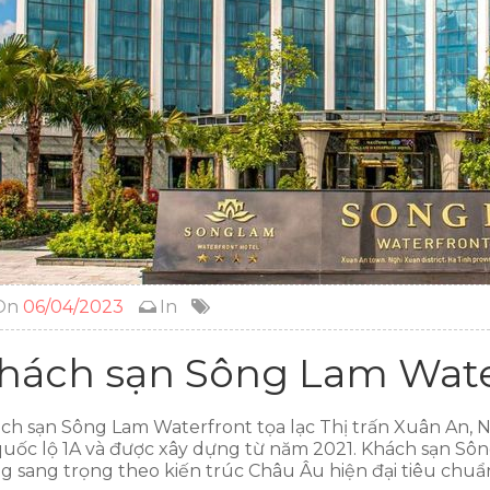
On
06/04/2023
In
hách sạn Sông Lam Wate
ch sạn Sông Lam Waterfront tọa lạc Thị trấn Xuân An, 
quốc lộ 1A và được xây dựng từ năm 2021. Khách sạn Sôn
g sang trọng theo kiến trúc Châu Âu hiện đại tiêu chuẩn 