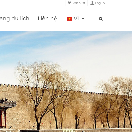
Wishlist
Log in
ng du lịch
Liên hệ
VI