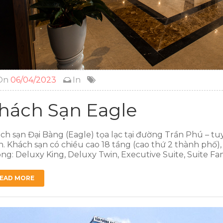
On
06/04/2023
In
hách Sạn Eagle
ch sạn Đại Bàng (Eagle) tọa lạc tại đường Trần Phú – 
h. Khách sạn có chiều cao 18 tầng (cao thứ 2 thành phố)
ng: Deluxy King, Deluxy Twin, Executive Suite, Suite Fami
EAD MORE