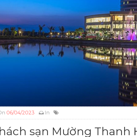
On
06/04/2023
In
hách sạn Mường Thanh 