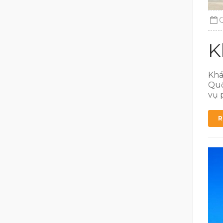
K
Khá
Quố
vụ 
R