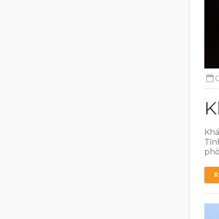
K
Khá
Tĩn
phò
R