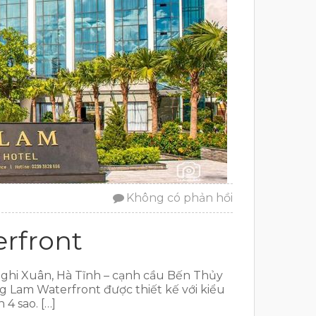
Không có phản hồi
rfront
Nghi Xuân, Hà Tĩnh – cạnh cầu Bến Thủy
g Lam Waterfront được thiết kế với kiểu
4 sao. […]