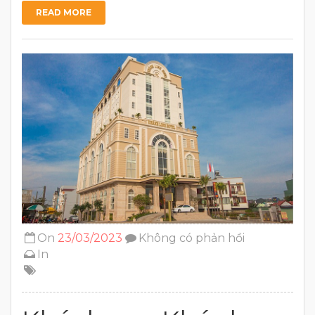
READ MORE
On
23/03/2023
Không có phản hồi
In