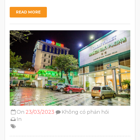
READ MORE
On
23/03/2023
Không có phản hồi
In