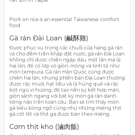
her son in Taipei
Pork on rice is an essential Taiwanese comfort
food
Gà rán Đài Loan (鹹酥雞)
Được phục vụ trong các chuỗi cửa hàng gà rán
và chợ đêm trên khắp đất nước, gà rán Đài Loan
không chỉ được chiên ngập dầu một lần mà là
hai lần, để có lớp vỏ giòn, mỏng và tinh tế như
món tempura. Gà rán Hàn Quốc cũng được
chiên hai lần, nhưng phiên bản Đài Loan thường
được rắc muối, hạt tiêu và lá húng quế và rắc
bột ngũ vị hương, để tạo nên sự kết hợp mặn,
giòn sánh ngang với bất kỳ món gà rán danh
tiếng nào trên toàn cầu. Bạn sẽ tìm thấy món
gà kiểu bỏng ngô cũng như những miếng thịt
gà cốt lết và thịt gà được bán theo miếng.
Cơm thịt kho (滷肉飯)