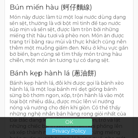
Bún miến hàu (蚵仔麵線)
Món này được làm từ một loại nước dùng dạng
sền sệt, thường là với bột mì tinh để tạo nước
súp mịn và sền sệt, được làm tròn bởi những
miếng thịt hàu tươi và phèo non. Món ăn được
trang trí bằng rau mùi và thực khách cũng nên
thêm một muỗng giấm đen. Nếu ở khu vực gần
bờ biển, bạn cũng sẽ tìm thấy món trứng hàu
chiên, một món ăn tương tự có dạng sệt.
Bánh kẹp hành lá (蔥油餅)
Bánh kẹp hành lá, đôi khi được gọi là bánh xèo
hành lá, là một loại bánh mì dẹt giống bánh
sừng bò thơm ngon, xốp, trộn hành lá vào một
loại bột nhiều dầu, được múc lên vỉ nướng
nóng và nướng cho đến khi giòn. Có thể thấy
những nghệ nhân bán hàng rong giỏi nhất của
Đài Bắc đang khéo léo quay khuôn, trở và lật
OK
những chiếc bánh xèo cho đến khi phồng lên
Privacy Policy
và xếp thành nhiều lớp. Ăn riêng từng miếng