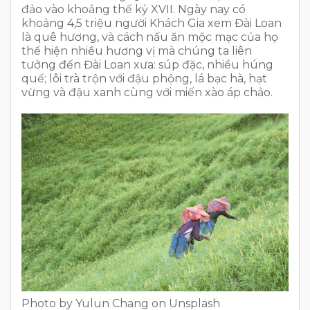
đảo vào khoảng thế kỷ XVII. Ngày nay có
khoảng 4,5 triệu người Khách Gia xem Đài Loan
là quê hương, và cách nấu ăn mộc mạc của họ
thể hiện nhiều hương vị mà chúng ta liên
tưởng đến Đài Loan xưa: súp đặc, nhiều húng
quế; lôi trà trộn với đậu phộng, lá bạc hà, hạt
vừng và đậu xanh cùng với miến xào áp chảo.
Photo by Yulun Chang on Unsplash