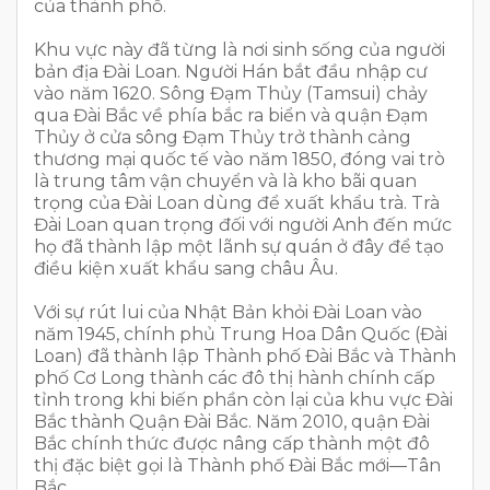
của thành phố.
Khu vực này đã từng là nơi sinh sống của người
bản địa Đài Loan. Người Hán bắt đầu nhập cư
vào năm 1620. Sông Đạm Thủy (Tamsui) chảy
qua Đài Bắc về phía bắc ra biển và quận Đạm
Thủy ở cửa sông Đạm Thủy trở thành cảng
thương mại quốc tế vào năm 1850, đóng vai trò
là trung tâm vận chuyển và là kho bãi quan
trọng của Đài Loan dùng để xuất khẩu trà. Trà
Đài Loan quan trọng đối với người Anh đến mức
họ đã thành lập một lãnh sự quán ở đây để tạo
điều kiện xuất khẩu sang châu Âu.
Với sự rút lui của Nhật Bản khỏi Đài Loan vào
năm 1945, chính phủ Trung Hoa Dân Quốc (Đài
Loan) đã thành lập Thành phố Đài Bắc và Thành
phố Cơ Long thành các đô thị hành chính cấp
tỉnh trong khi biến phần còn lại của khu vực Đài
Bắc thành Quận Đài Bắc. Năm 2010, quận Đài
Bắc chính thức được nâng cấp thành một đô
thị đặc biệt gọi là Thành phố Đài Bắc mới—Tân
Bắc