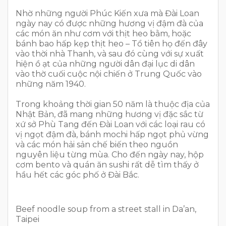
Nhờ những người Phúc Kiến xưa mà Đài Loan
ngày nay có được những hương vị đậm đà của
các món ăn như cơm với thịt heo bằm, hoặc
bánh bao hấp kẹp thịt heo – Tổ tiên họ đến đây
vào thời nhà Thanh, và sau đó cùng với sự xuất
hiện ồ ạt của những người dân đại lục di dân
vào thờ cuối cuộc nội chiến ở Trung Quốc vào
những năm 1940.
Trong khoảng thời gian 50 năm là thuộc địa của
Nhật Bản, đã mang những hương vị đặc sắc từ
xứ sở Phù Tang đến Đài Loan với các loại rau có
vị ngọt đậm đà, bánh mochi hấp ngọt phủ vừng
và các món hải sản chế biến theo nguồn
nguyên liệu từng mùa. Cho đến ngày nay, hộp
cơm bento và quán ăn sushi rất dễ tìm thấy ở
hầu hết các góc phố ở Đài Bắc.
Beef noodle soup from a street stall in Da’an,
Taipei