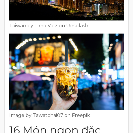
Taiwan by Timo Volz on Unsplash
Image by Tawatchai07 on Freepik
16 Món ngon đặc