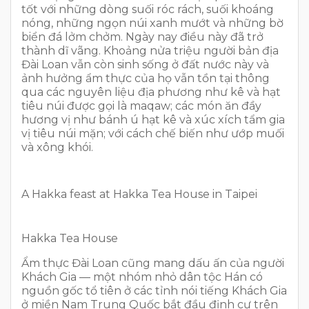
tốt với những dòng suối róc rách, suối khoáng
nóng, những ngọn núi xanh mướt và những bờ
biển đá lởm chởm. Ngày nay điều này đã trở
thành dĩ vãng. Khoảng nửa triệu người bản địa
Đài Loan vẫn còn sinh sống ở đất nước này và
ảnh hưởng ẩm thực của họ vẫn tồn tại thông
qua các nguyên liệu địa phương như kê và hạt
tiêu núi được gọi là maqaw; các món ăn đầy
hương vị như bánh ú hạt kê và xúc xích tẩm gia
vị tiêu núi mặn; với cách chế biến như ướp muối
và xông khói.
A Hakka feast at Hakka Tea House in Taipei
Hakka Tea House
Ẩm thực Đài Loan cũng mang dấu ấn của người
Khách Gia — một nhóm nhỏ dân tộc Hán có
nguồn gốc tổ tiên ở các tỉnh nói tiếng Khách Gia
ở miền Nam Trung Quốc bắt đầu định cư trên