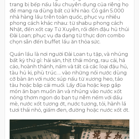
trang bị bếp nấu lẩu chuyên dụng của riêng họ
để mang ra dùng bất cứ khi nào. Có gần 5.000
nhà hàng lẩu trên toàn quốc, phục vụ nhiều
phong cách khác nhau: từ shabu phong cách
Nhật, đến xốt cay Tứ Xuyên, rồi đến đậu hủ thúi
Đài Loan; phục vụ đa dạng từ thực dơn combo
chọn sẵn đến buffet lẩu ăn thỏa sức.
Quán lẩu là nơi người Đài Loan tụ tập, và nhúng
bất kỳ thứ gì: hải sản, thịt thái mỏng, rau cải, há
cảo, hoành thánh, nấm và tất cả các loại đậu hủ,
tàu hủ ki, phù trúc…. vào những nồi nước dùng
cỡ bàn ăn với nước súp nấu từ xương heo, táo
tàu hoặc bắp cải muối. Lấy đũa hoặc kẹp gắp
món ăn bạn muốn ăn và nhúng vào nước xốt
nóng thơm ngon do bạn tự nêm nếm với dầu
mè, nước xốt tương ớt, nước tương, tỏi, hành lá
tươi thái nhỏ, giấm đen, đường hoặc nước xốt ớt.