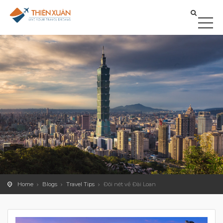
Home
Blogs
Travel Tips
Đôi nét về Đài Loan