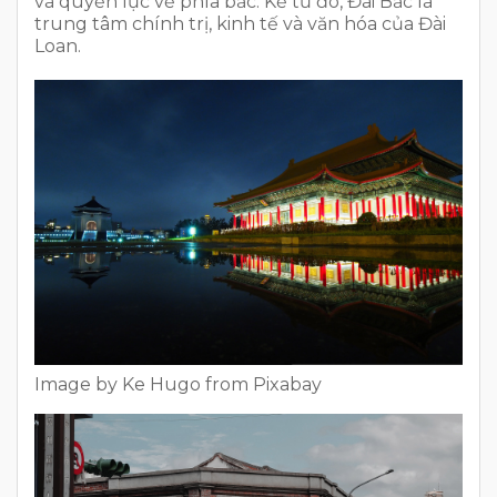
và quyền lực về phía bắc. Kể từ đó, Đài Bắc là
trung tâm chính trị, kinh tế và văn hóa của Đài
Loan.
Image by Ke Hugo from Pixabay