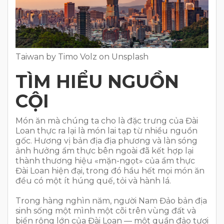
Taiwan by Timo Volz on Unsplash
TÌM HIỂU NGUỒN
CỘI
Món ăn mà chúng ta cho là đặc trưng của Đài
Loan thực ra lại là món lai tạp từ nhiều nguồn
gốc. Hương vị bản địa địa phương và làn sóng
ảnh hưởng ẩm thực bên ngoài đã kết hợp lại
thành thương hiệu «mặn-ngọt» của ẩm thực
Đài Loan hiện đại, trong đó hầu hết mọi món ăn
đều có một ít húng quế, tỏi và hành lá.
Trong hàng nghìn năm, người Nam Đảo bản địa
sinh sống một mình một cõi trên vùng đất và
biển rộng lớn của Đài Loan — một quần đảo tươi