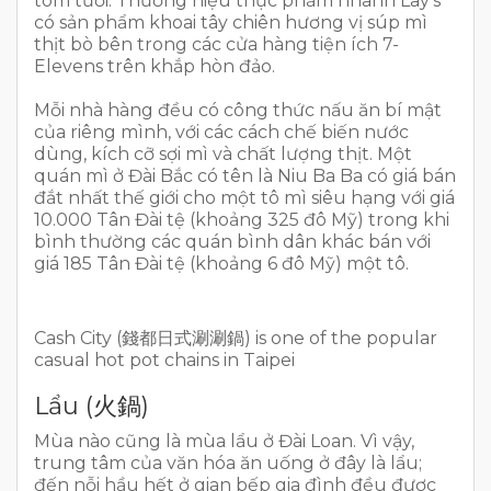
tôm tươi. Thương hiệu thực phẩm nhanh Lay’s
có sản phẩm khoai tây chiên hương vị súp mì
thịt bò bên trong các cửa hàng tiện ích 7-
Elevens trên khắp hòn đảo.
Mỗi nhà hàng đều có công thức nấu ăn bí mật
của riêng mình, với các cách chế biến nước
dùng, kích cỡ sợi mì và chất lượng thịt. Một
quán mì ở Đài Bắc có tên là Niu Ba Ba có giá bán
đắt nhất thế giới cho một tô mì siêu hạng với giá
10.000 Tân Đài tệ (khoảng 325 đô Mỹ) trong khi
bình thường các quán bình dân khác bán với
giá 185 Tân Đài tệ (khoảng 6 đô Mỹ) một tô.
Cash City (錢都日式涮涮鍋) is one of the popular
casual hot pot chains in Taipei
Lẩu (火鍋)
Mùa nào cũng là mùa lẩu ở Đài Loan. Vì vậy,
trung tâm của văn hóa ăn uống ở đây là lẩu;
đến nỗi hầu hết ở gian bếp gia đình đều được