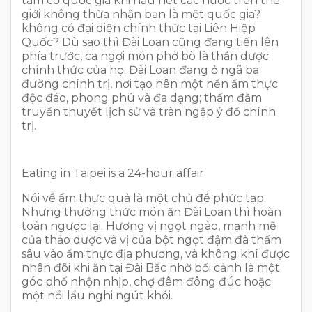
tầm cỡ quốc gia khi hầu hết các nước trên thế
giới không thừa nhận bạn là một quốc gia?
không có đại diện chính thức tại Liên Hiệp
Quốc? Dù sao thì Đài Loan cũng đang tiến lên
phía trước, ca ngợi món phở bò là thần dược
chính thức của họ. Đài Loan đang ở ngã ba
đường chính trị, nơi tạo nên một nền ẩm thực
độc đáo, phong phú và đa dạng; thấm đẫm
truyền thuyết lịch sử và tràn ngập ý đồ chính
trị.
Eating in Taipei is a 24-hour affair
Nói về ẩm thực quả là một chủ đề phức tạp.
Nhưng thưởng thức món ăn Đài Loan thì hoàn
toàn ngược lại. Hương vị ngọt ngào, mạnh mẽ
của thảo dược và vị của bột ngọt đậm đà thấm
sâu vào ẩm thực địa phương, và không khí được
nhân đôi khi ăn tại Đài Bắc nhờ bối cảnh là một
góc phố nhộn nhịp, chợ đêm đông đúc hoặc
một nồi lẩu nghi ngút khói.