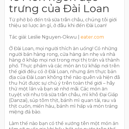
trưng của Đài Loan
Từ phở bò đến trà sữa trân châu, chúng tôi giới
thiệu sơ lược ăn gì, ở đâu khi đến Đài Loan!
Tác giải: Leslie Nguyen-Okwu |
eater.com
Ở Đài Loan, mọi người thích ăn uống! Có những
người bán hàng rong, cửa hàng ăn nhẹ và nhà
hàng ở khắp mọi nơi trong mọi thị trấn và thành
phố. Thực phẩm và các món ăn từ khắp nơi trên
thế giới đều có ở Đài Loan, nhưng ẩm thực bản
địa của Đài Loan không thể nào quên và hiện đã
thu hút được sự chú ý trên toàn thế giới – hãy
thử một lần và bạn sẽ nhớ mãi. Các món ăn
tuyệt vời như trà sữa trân châu, mì khô Đại Giáp
(Danzai), súp tôm thịt, bánh mì quan tài, rau và
thịt cuốn, miến hàu, bánh mì hấp và món tráng
miệng đá bào.
Làm thế nào bạn có thể xướng tên một món ăn