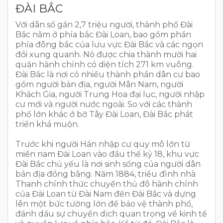
ĐÀI BẮC
Với dân số gần 2,7 triệu người, thành phố Đài
Bắc nằm ở phía bắc Đài Loan, bao gồm phần
phía đông bắc của lưu vực Đài Bắc và các ngọn
đồi xung quanh. Nó được chia thành mười hai
quận hành chính có diện tích 271 km vuông.
Đài Bắc là nơi có nhiều thành phần dân cư bao
gồm người bản địa, người Mân Nam, người
Khách Gia, người Trung Hoa đại lục, người nhập
cư mới và người nước ngoài. So với các thành
phố lớn khác ở bờ Tây Đài Loan, Đài Bắc phát
triển khá muộn.
Trước khi người Hán nhập cư quy mô lớn từ
miền nam Đài Loan vào đầu thế kỷ 18, khu vực
Đài Bắc chủ yếu là nơi sinh sống của người dân
bản địa đồng bằng. Năm 1884, triều đình nhà
Thanh chính thức chuyển thủ đô hành chính
của Đài Loan từ Đài Nam đến Đài Bắc và dựng
lên một bức tường lớn để bảo vệ thành phố,
đánh dấu sự chuyển dịch quan trọng về kinh tế