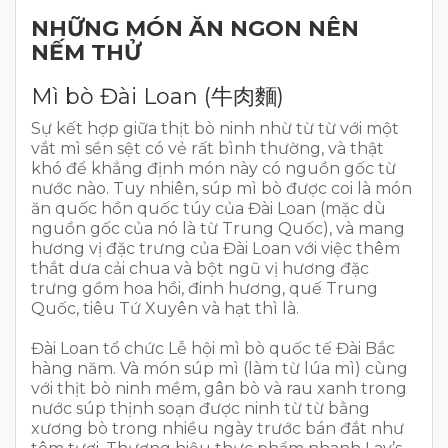
NHỮNG MÓN ĂN NGON NÊN
NẾM THỬ
Mì bò Đài Loan (牛肉麵)
Sự kết hợp giữa thịt bò ninh nhừ từ từ với một
vắt mì sền sệt có vẻ rất bình thường, và thật
khó để khẳng định món này có nguồn gốc từ
nước nào. Tuy nhiên, súp mì bò được coi là món
ăn quốc hồn quốc túy của Đài Loan (mặc dù
nguồn gốc của nó là từ Trung Quốc), và mang
hương vị đặc trưng của Đài Loan với việc thêm
thắt dưa cải chua và bột ngũ vị hương đặc
trưng gồm hoa hồi, đinh hương, quế Trung
Quốc, tiêu Tứ Xuyên và hạt thì là.
Đài Loan tổ chức Lễ hội mì bò quốc tế Đài Bắc
hàng năm. Và món súp mì (làm từ lúa mì) cùng
với thịt bò ninh mềm, gân bò và rau xanh trong
nước súp thịnh soạn được ninh từ từ bằng
xương bò trong nhiều ngày trước bán đắt như