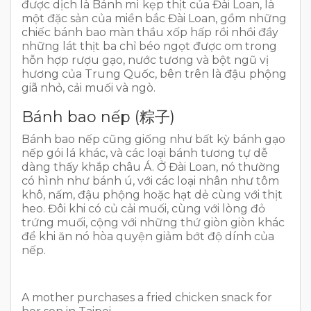
được dịch là Bánh mì kẹp thịt của Đài Loan, là
một đặc sản của miền bắc Đài Loan, gồm những
chiếc bánh bao màn thầu xốp hấp rồi nhồi đầy
những lát thịt ba chỉ béo ngọt được om trong
hỗn hợp rượu gạo, nước tương và bột ngũ vị
hương của Trung Quốc, bên trên là đậu phộng
giã nhỏ, cải muối và ngò.
Bánh bao nếp (粽子)
Bánh bao nếp cũng giống như bất kỳ bánh gạo
nếp gói lá khác, và các loại bánh tương tự dễ
dàng thấy khắp châu Á. Ở Đài Loan, nó thường
có hình như bánh ú, với các loại nhân như tôm
khô, nấm, đậu phộng hoặc hạt dẻ cùng với thịt
heo. Đôi khi có củ cải muối, cùng với lòng đỏ
trứng muối, cộng với những thứ giòn giòn khác
để khi ăn nó hòa quyện giảm bớt độ dính của
nếp.
A mother purchases a fried chicken snack for