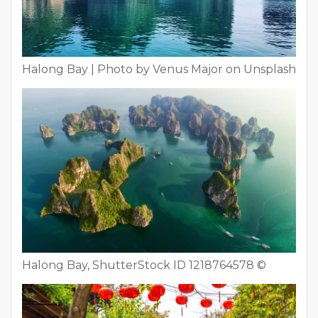
Halong Bay | Photo by Venus Major on Unsplash
Halong Bay, ShutterStock ID 1218764578 ©