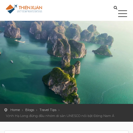
Home
Blogs
Travel Tips
Vịnh Hạ Long đứng đầu nhóm di sản UNESCO nổi bật Đông Nam Á