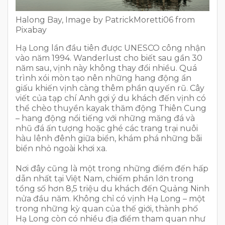
Halong Bay, Image by PatrickMoretti06 from
Pixabay
Hạ Long lần đầu tiên được UNESCO công nhận
vào năm 1994. Wanderlust cho biết sau gần 30
năm sau, vịnh này không thay đổi nhiều. Quá
trình xói mòn tạo nên những hang động ẩn
giấu khiến vịnh càng thêm phần quyến rũ. Cây
viết của tạp chí Anh gợi ý du khách đến vịnh có
thể chèo thuyền kayak thăm động Thiên Cung
– hang động nổi tiếng với những măng đá và
nhũ đá ấn tượng hoặc ghé các trang trại nuôi
hàu lênh đênh giữa biển, khám phá những bãi
biển nhỏ ngoài khơi xa.
Nơi đây cũng là một trong những điểm đến hấp
dẫn nhất tại Việt Nam, chiếm phần lớn trong
tổng số hơn 8,5 triệu du khách đến Quảng Ninh
nửa đầu năm. Không chỉ có vịnh Hạ Long – một
trong những kỳ quan của thế giới, thành phố
Hạ Long còn có nhiều địa điểm tham quan như