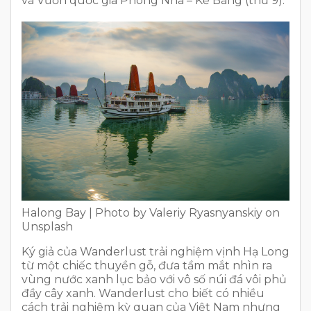
và Vườn quốc gia Phong Nha – Kẻ Bàng (thứ 9).
Halong Bay | Photo by Valeriy Ryasnyanskiy on
Unsplash
Ký giả của Wanderlust trải nghiệm vịnh Hạ Long
từ một chiếc thuyền gỗ, đưa tầm mắt nhìn ra
vùng nước xanh lục bảo với vô số núi đá vôi phủ
đầy cây xanh. Wanderlust cho biết có nhiều
cách trải nghiệm kỳ quan của Việt Nam nhưng