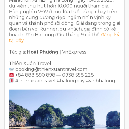
Marathon Amazing Hạ Long ngày 10/09/2023,
dự kiến thu hút hơn 10.000 người tham gia.
Hàng nghìn VĐV ở mọi lứa tuổi cùng chạy trên
những cung đường đẹp, ngắm nhìn vịnh kỳ
quan và thành phố sôi động. Giải đang trong giai
đoạn bán vé. Runner, du khách, gia đình có kế
hoạch đến Hạ Long đầu tháng 9 có thể
đăng ký
tại đây.
Tác giả:
Hoài Phương
| VnExpress
Thiên Xuân Travel
booking@thienxuantravel.com
+84 888 890 898 — 0938 558 228
#thienxuantravel #halongbay #vinhhalong