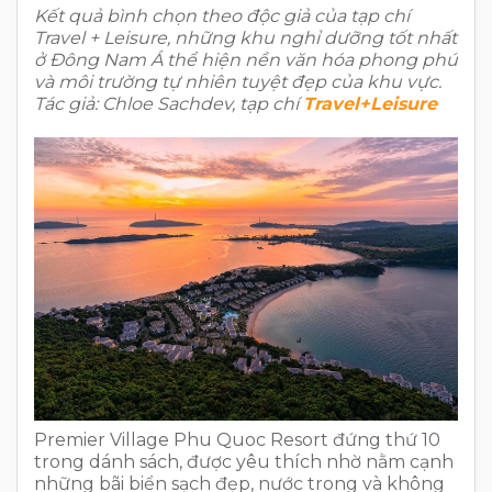
Kết quả bình chọn theo độc giả của tạp chí
Travel + Leisure, những khu nghỉ dưỡng tốt nhất
ở Đông Nam Á thể hiện nền văn hóa phong phú
và môi trường tự nhiên tuyệt đẹp của khu vực.
Tác giả: Chloe Sachdev, tạp chí
Travel+Leisure
Premier Village Phu Quoc Resort đứng thứ 10
trong dánh sách, được yêu thích nhờ nằm cạnh
những bãi biển sạch đẹp, nước trong và không