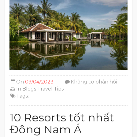
On
09/04/2023
Không có phản hồi
In
Blogs
Travel Tips
Tags:
10 Resorts tốt nhất
Đông Nam Á