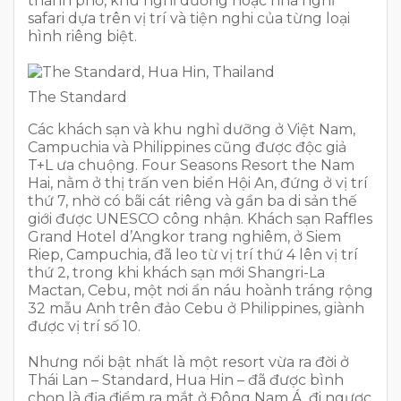
thành phố, khu nghỉ dưỡng hoặc nhà nghỉ
safari dựa trên vị trí và tiện nghi của từng loại
hình riêng biệt.
The Standard
Các khách sạn và khu nghỉ dưỡng ở Việt Nam,
Campuchia và Philippines cũng được độc giả
T+L ưa chuộng. Four Seasons Resort the Nam
Hai, nằm ở thị trấn ven biển Hội An, đứng ở vị trí
thứ 7, nhờ có bãi cát riêng và gần ba di sản thế
giới được UNESCO công nhận. Khách sạn Raffles
Grand Hotel d’Angkor trang nghiêm, ở Siem
Riep, Campuchia, đã leo từ vị trí thứ 4 lên vị trí
thứ 2, trong khi khách sạn mới Shangri-La
Mactan, Cebu, một nơi ẩn náu hoành tráng rộng
32 mẫu Anh trên đảo Cebu ở Philippines, giành
được vị trí số 10.
Nhưng nổi bật nhất là một resort vừa ra đời ở
Thái Lan – Standard, Hua Hin – đã được bình
chọn là địa điểm ra mắt ở Đông Nam Á, đi ngược