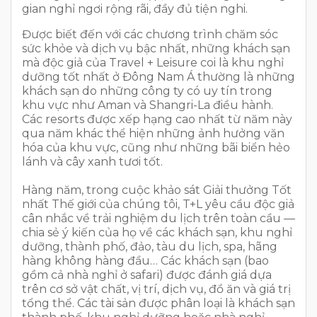
gian nghỉ ngơi rộng rãi, đầy đủ tiện nghi.
Được biết đến với các chương trình chăm sóc
sức khỏe và dịch vụ bậc nhất, những khách sạn
mà độc giả của Travel + Leisure coi là khu nghỉ
dưỡng tốt nhất ở Đông Nam Á thường là những
khách sạn do những công ty có uy tín trong
khu vực như Aman và Shangri-La điều hành.
Các resorts được xếp hạng cao nhất từ năm này
qua năm khác thể hiện những ảnh hưởng văn
hóa của khu vực, cũng như những bãi biển hẻo
lánh và cây xanh tươi tốt.
Hàng năm, trong cuộc khảo sát Giải thưởng Tốt
nhất Thế giới của chúng tôi, T+L yêu cầu độc giả
cân nhắc về trải nghiệm du lịch trên toàn cầu —
chia sẻ ý kiến của họ về các khách sạn, khu nghỉ
dưỡng, thành phố, đảo, tàu du lịch, spa, hãng
hàng không hàng đầu… Các khách sạn (bao
gồm cả nhà nghỉ ở safari) được đánh giá dựa
trên cơ sở vật chất, vị trí, dịch vụ, đồ ăn và giá trị
tổng thể. Các tài sản được phân loại là khách sạn