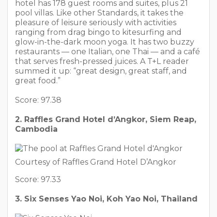
hotel has 178 guest rooms and suites, plus 21
pool villas. Like other Standards, it takes the
pleasure of leisure seriously with activities
ranging from drag bingo to kitesurfing and
glow-in-the-dark moon yoga. It has two buzzy
restaurants — one Italian, one Thai — and a café
that serves fresh-pressed juices. A T+L reader
summed it up: “great design, great staff, and
great food.”
Score: 97.38
2. Raffles Grand Hotel d’Angkor, Siem Reap,
Cambodia
Courtesy of Raffles Grand Hotel D’Angkor
Score: 97.33
3. Six Senses Yao Noi, Koh Yao Noi, Thailand