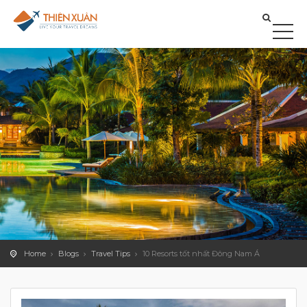
Home
Blogs
Travel Tips
10 Resorts tốt nhất Đông Nam Á