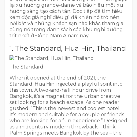
lại xu hướng grande-dame và báo hiệu một xu
hướng sáng tạo cách tân. Đọc tiếp để tìm hiểu
xem độc giả nghĩ điều gì đã khiến nó trở nên
nổi bật và những khách sạn nào khác tham gia
cùng nó trong danh sách các khu nghỉ dưỡng
tốt nhất ở Đông Nam Á năm nay.
1. The Standard, Hua Hin, Thailand
The Standard
When it opened at the end of 2021, the
Standard, Hua Hin, injected a playful spirit into
this town. A two-and-half hour drive from
Bangkok, it’s a magnet for the urban creative
set looking for a beach escape. As one reader
gushed, “This is the newest and coolest hotel.
It’s modern and suitable for a couple or friends
who are looking for a fun experience.” Designed
as a midcentury modern throwback – think
Palm Springs meets Bangkok by the sea – the