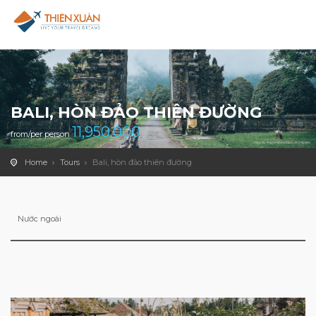
BALI, HÒN ĐẢO THIÊN ĐƯỜNG
11,950,000
from/per person
Home
Tours
Bali, hòn đảo thiên đường
Nước ngoài