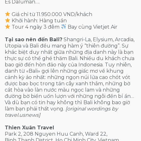
Es Daluman….
Giá chỉ từ 11.950.000 VND/khách
Khởi hành: Hàng tuần
Tour 4 ngày 3 đêm
Bay cùng Vietjet Air
Tại sao nên đến Bali?
Shangri-La, Elysium, Arcadia,
Utopia và Bali đều mang hàm ý “thiên đường”. Sự
khác biệt duy nhất giữa những địa danh này là bạn
thực sự có thể ghé thăm Bali. Nhiều du khách chưa
bao giờ đến hòn đảo này của Indonesia. Tuy nhiên,
danh từ «Bali» gợi lên những giấc mơ về khung
cảnh kỳ ảo nhất: những ngọn núi lửa cao chót vót
được bao bọc trong tán cây xanh thẳm, những bờ
cát hòa vào làn nước màu ngọc lam và những
đường bờ biển uốn lượn với những ngôi đền bí ẩn…
Và dù bạn có tin hay không thì Bali không bao giờ
làm bạn phải thất vọng.
[original wordings by
travel.usnews]
Thien Xuân Travel
Park 2, 208 Nguyen Huu Canh, Ward 22,
Binh Thanh District, Ho Chi Minh City, Vietnam