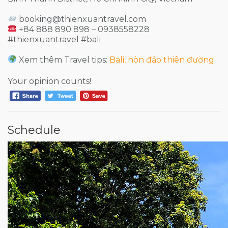
booking@thienxuantravel.com
+84 888 890 898 – 0938558228
#thienxuantravel #bali
Xem thêm Travel tips:
Bali, hòn đảo thiên đường
Your opinion counts!
Schedule