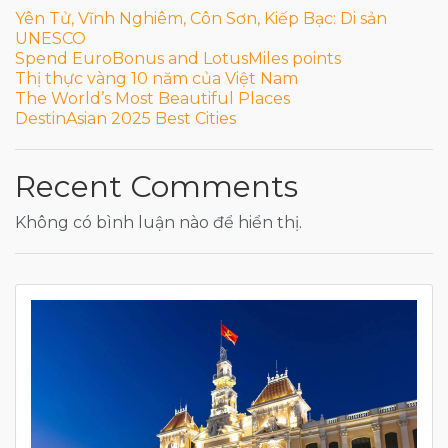
Yên Tử, Vĩnh Nghiêm, Côn Sơn, Kiếp Bạc: Di sản
UNESCO
Spend EuroBonus and LotusMiles points
Thị thực vàng 10 năm của Việt Nam
The World’s Most Beautiful Places
DestinAsian 2025 Best Cities
Recent Comments
Không có bình luận nào để hiển thị.