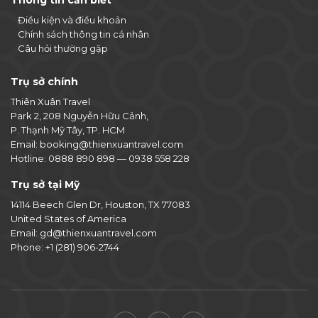
Thông tin cần biết
Điều kiện và điều khoản
Chính sách thông tin cá nhân
Câu hỏi thường gặp
Trụ sở chính
Thiên Xuân Travel
Park 2, 208 Nguyễn Hữu Cảnh,
P. Thạnh Mỹ Tây, TP. HCM
Email:
booking@thienxuantravel.com
Hotline:
0888 890 898
—
0938 558 228
Trụ sở tại Mỹ
14114 Beech Glen Dr, Houston, TX 77083
United States of America
Email:
gd@thienxuantravel.com
Phone:
+1 (281) 906-2744