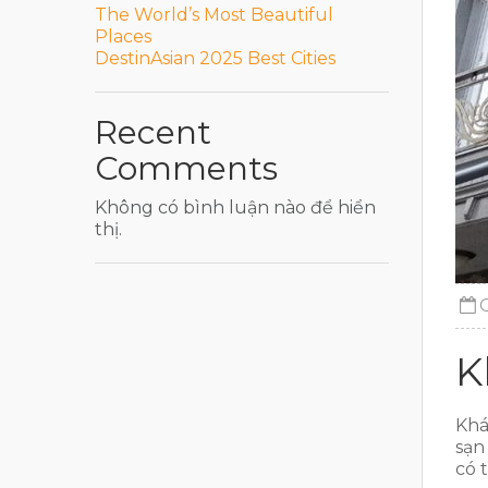
The World’s Most Beautiful
Places
DestinAsian 2025 Best Cities
Recent
Comments
Không có bình luận nào để hiển
thị.
K
Khá
sạn
có 