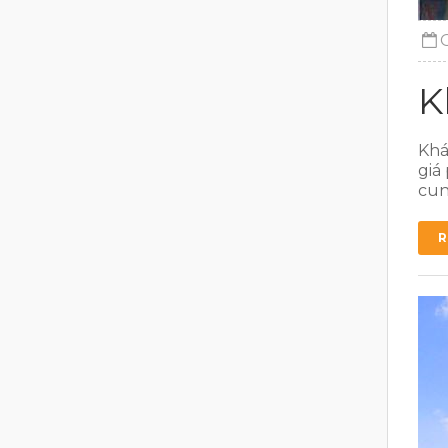
K
Khá
giá
cun
R