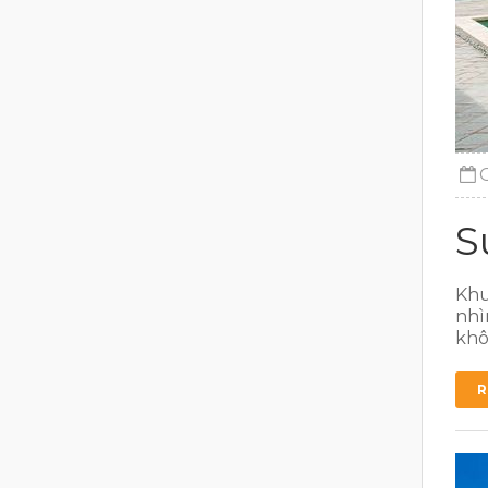
S
Khu
nhì
khô
R