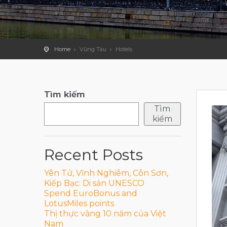
Home
Vũng Tàu
Hotels
Tìm kiếm
Tìm
kiếm
Recent Posts
Yên Tử, Vĩnh Nghiêm, Côn Sơn,
Kiếp Bạc: Di sản UNESCO
Spend EuroBonus and
LotusMiles points
Thị thực vàng 10 năm của Việt
Nam