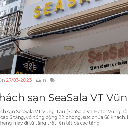
On
27/03/2023
In
hách sạn SeaSala VT Vũn
ch sạn SeaSala VT Vũng Tàu (SeaSala VT Hotel Vũng Tà
 cao 6 tầng, với tổng cộng 22 phòng, sức chứa 66 khách. Kh
thang máy đi từ tầng trệt lên tất cả các tầng.