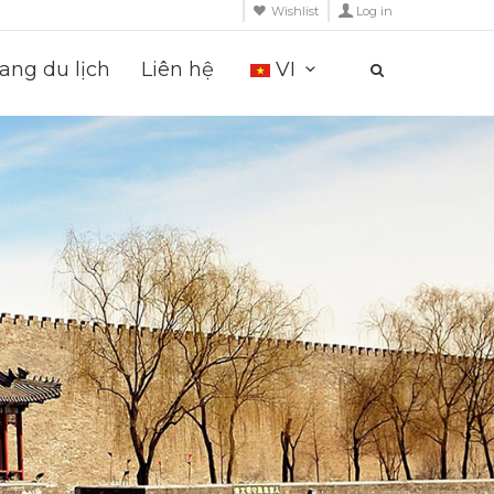
Wishlist
Log in
ng du lịch
Liên hệ
VI