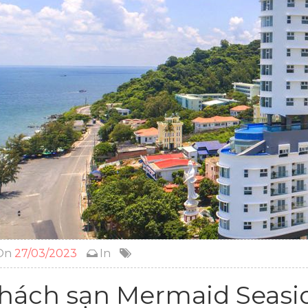
On
27/03/2023
In
hách sạn Mermaid Seasi