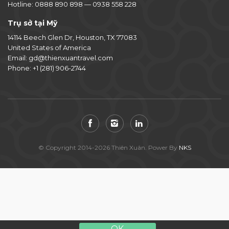
Hotline:
0888 890 898
—
0938 558 228
Trụ sở tại Mỹ
14114 Beech Glen Dr, Houston, TX 77083
United States of America
Email:
gd@thienxuantravel.com
Phone:
+1 (281) 906-2744
© Copyright 2014-2026 Thiên Xuân. Power By
NKS
OK