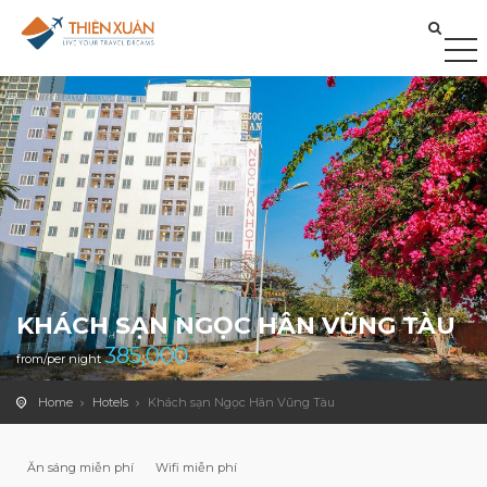
KHÁCH SẠN NGỌC HÂN VŨNG TÀU
385,000
from/per night
Home
Hotels
Khách sạn Ngọc Hân Vũng Tàu
Ăn sáng miễn phí
Wifi miễn phí