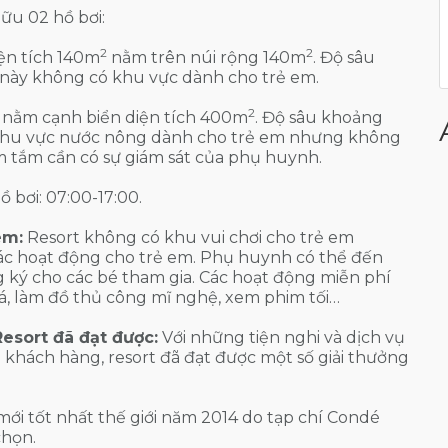
ữu 02 hồ bơi:
2
2
diện tích 140m
nằm trên núi rộng 140m
. Độ sâu
 này không có khu vực dành cho trẻ em.
2
l nằm cạnh biển diện tích 400m
. Độ sâu khoảng
 khu vực nước nông dành cho trẻ em nhưng không
m tắm cần có sự giám sát của phụ huynh.
 bơi: 07:00-17:00.
em:
Resort không có khu vui chơi cho trẻ em
ác hoạt động cho trẻ em. Phụ huynh có thể đến
 ký cho các bé tham gia. Các hoạt động miễn phí
á, làm đồ thủ công mĩ nghệ, xem phim tối…
Resort đã đạt được:
Với những tiện nghi và dịch vụ
khách hàng, resort đã đạt được một số giải thưởng
mới tốt nhất thế giới năm 2014 do tạp chí Condé
chọn.