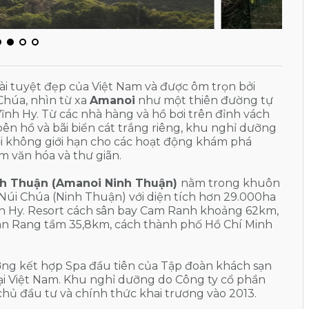
 dài tuyệt đẹp của Việt Nam và được ôm trọn bởi
Chúa, nhìn từ xa
Amanoi
như một thiên đường tự
Vĩnh Hy. Từ các nhà hàng và hồ bơi trên đỉnh vách
ên hồ và bãi biển cát trắng riêng, khu nghỉ dưỡng
i không giới hạn cho các hoạt động khám phá
ệm văn hóa và thư giãn.
nh Thuận (Amanoi Ninh Thuận)
nằm trong khuôn
Núi Chúa (Ninh Thuận) với diện tích hơn 29.000ha
nh Hy. Resort cách sân bay Cam Ranh khoảng 62km,
n Rang tầm 35,8km, cách thành phố Hồ Chí Minh
ỡng kết hợp Spa đầu tiên của Tập đoàn khách sạn
i Việt Nam. Khu nghỉ dưỡng do Công ty cổ phần
ủ đầu tư và chính thức khai trương vào 2013.