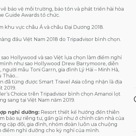
về bảo vệ môi trường, bảo tồn và phát triển hài hòa
he Guide Awards tổ chức.
ăm khu vực châu Á và châu Đại Dương 2018.
hàng đầu Việt Nam 2018 do Tripadvisor bình chọn.
 sao Hollywood và sao Việt lựa chọn làm điểm nghỉ
 mình như sao Hollywood Drew Barrymoore, diễn
 người mẫu Toni Garrn, gia đình Lý Hải – Minh Hà,
u Thảo…
 đã từng được Smart Travel Asia công nhận là địa
t 2019.
ler’s Choice trên Tripadvisor bình chọn Amanoi lọt
ng sang tại Việt Nam năm 2019.
hợp nghỉ dưỡng:
Resort thiết kế hướng đến thiên
ảm bảo sự riêng tư, gần gũi như ở chính căn nhà của
ượng cặp đôi, gia đình, nhóm đoàn luôn ưa chuộng
m điểm nghỉ dưỡng cho kỳ nghỉ của mình.