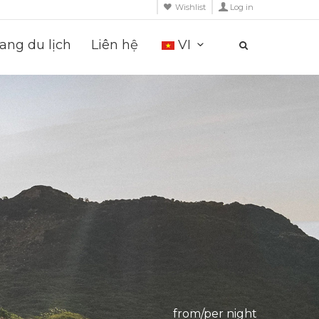
Wishlist
Log in
ng du lịch
Liên hệ
VI
from/per night