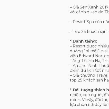
– Giả Sen Xanh 2017 
với cảnh quan do T
– Resort Spa của n
– Top 25 khách sạn 
* Danh tiếng:
– Resort được nhiều
dưỡng “bí mật” của
viên Edward Norton,
Tăng Thanh Hà, Th
– Amanoi Ninh Thuận
điểm du lịch tốt nhấ
– Giải thưởng Travel
top 25 khách sạn hạ
* Đối tượng thích 
nhiên, con người, đ
mình. Vì vậy, đối t
lựa chọn nơi đây là