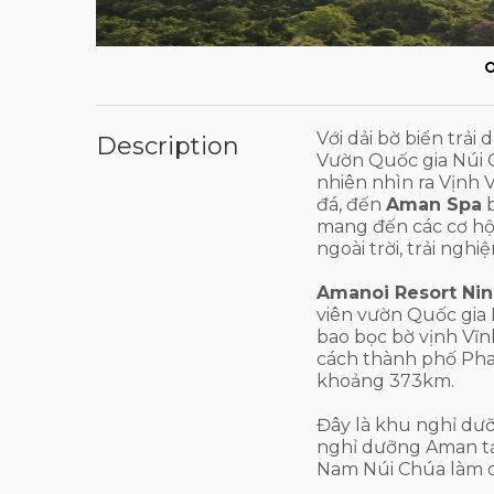
Với dải bờ biển trải
Description
Vườn Quốc gia Núi 
nhiên nhìn ra Vịnh 
đá, đến
Aman Spa
b
mang đến các cơ hộ
ngoài trời, trải nghi
Amanoi Resort Ni
viên vườn Quốc gia 
bao bọc bờ vịnh Vĩ
cách thành phố Pha
khoảng 373km.
Đây là khu nghỉ dư
nghỉ dưỡng Aman tạ
Nam Núi Chúa làm ch