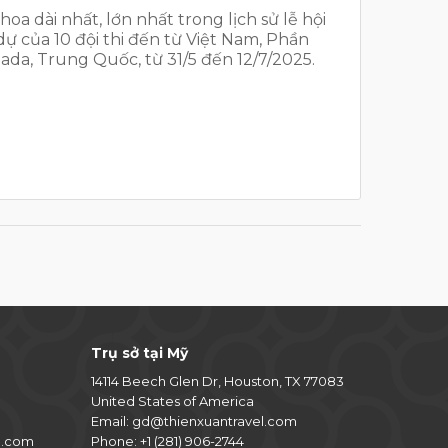
a dài nhất, lớn nhất trong lịch sử lễ hội
ự của 10 đội thi đến từ Việt Nam, Phần
ada, Trung Quốc, từ 31/5 đến 12/7/2025.
Trụ sở tại Mỹ
14114 Beech Glen Dr, Houston, TX 77083
United States of America
Email:
gd@thienxuantravel.com
l.com
Phone:
+1 (281) 906-2744