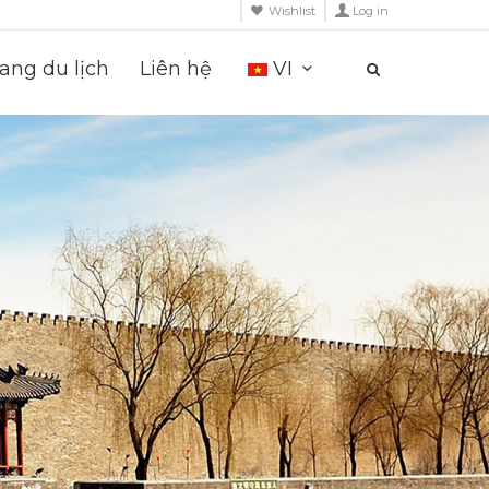
Wishlist
Log in
ng du lịch
Liên hệ
VI