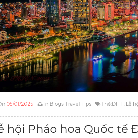
On
05/01/2025
In
Blogs
Travel Tips
Thẻ:
DIFF
,
Lễ h
ễ hội Pháo hoa Quốc tế 