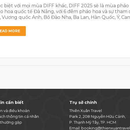
c biệt với mọi mùa DIFF khác, DIFF 2025 sẽ là mùa pháo ho
o hoa quốc tế Đà Nẵng, với 6 đêm pháo hoa và sự tham d
, Vương quốc Anh, Bồ Đào Nha, Ba Lan, Hàn Quốc, Ý, Can
EAD MORE
in cần biết
Trụ sở chính
ện và điều khoản
Thiên Xuân Travel
ách thông tin cá nhân
Park 2, 208 Nguyễn Hữu Cảnh,
 thường gặp
P. Thạnh Mỹ Tây, TP. HCM
Email:
booking@thienxuantrave