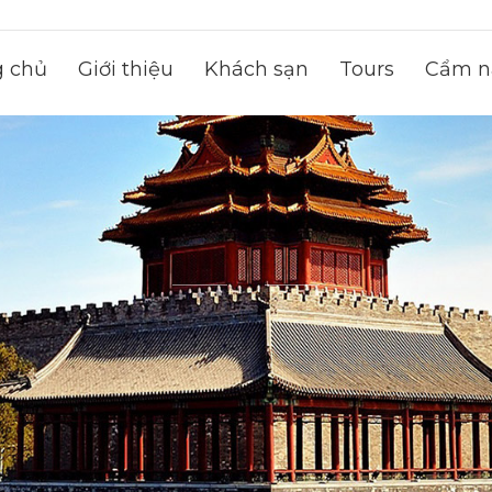
g chủ
Giới thiệu
Khách sạn
Tours
Cẩm na