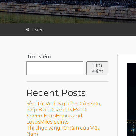
Home
Tìm kiếm
Tìm
kiếm
Recent Posts
Yên Tử, Vĩnh Nghiêm, Côn Sơn,
Kiếp Bạc: Di sản UNESCO
Spend EuroBonus and
LotusMiles points
Thị thực vàng 10 năm của Việt
Nam