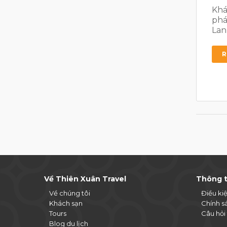
Khá
phá
Lan
R
Về Thiên Xuân Travel
Thông t
Về chúng tôi
Điều ki
Khách sạn
Chính s
Tours
Câu hỏi
Blog du lịch