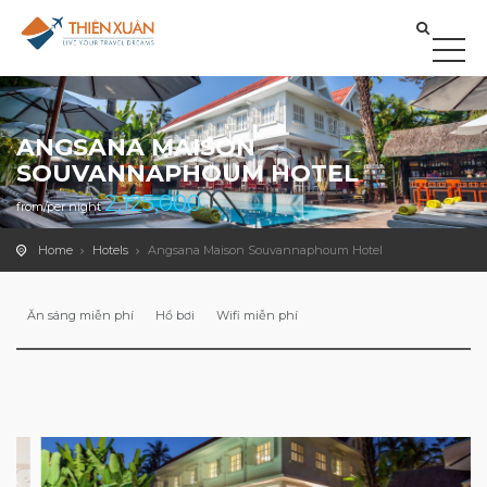
ANGSANA MAISON
SOUVANNAPHOUM HOTEL
2,125,000
from/per night
Home
Hotels
Angsana Maison Souvannaphoum Hotel
Ăn sáng miễn phí
Hồ bơi
Wifi miễn phí