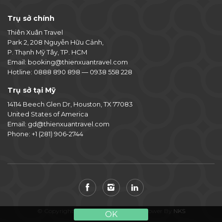
Trụ sở chính
Thiên Xuân Travel
Park 2, 208 Nguyễn Hữu Cảnh,
P. Thạnh Mỹ Tây, TP. HCM
Email:
booking@thienxuantravel.com
Hotline:
0888 890 898
—
0938 558 228
Trụ sở tại Mỹ
14114 Beech Glen Dr, Houston, TX 77083
United States of America
Email:
gd@thienxuantravel.com
Phone:
+1 (281) 906-2744
© Copyright 2014-2026 Thiên Xuân. Power By
NKS
OK