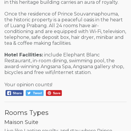
in this heritage building carries an aura of royalty.
Once the residence of Prince Souvannaphouma,
the historic property is a peaceful oasis in the heart
of Luang Prabang. All 24 rooms have air-
conditioning and are equipped with Wi-Fi, television,
telephone, safe deposit box, hair dryer, minibar and
tea & coffee making facilities.
Hotel Facilities:
include Elephant Blanc
Restaurant, in-room dining, swimming pool, the
award-winning Angsana Spa, Angsana gallery shop,
bicycles and free wifi/internet station.
Your opinion counts!
Rooms Types
Maison Suite
Live like Laotian royalty, and stay where Prince