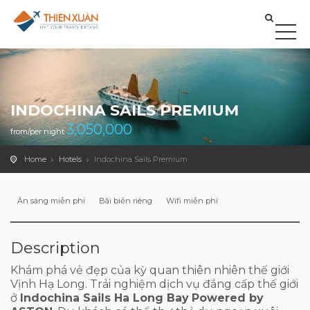
INDOCHINA SAILS PREMIUM
3,050,000
from/per night
Home
Hotels
Indochina Sails Premium
Ăn sáng miễn phí
Bãi biển riêng
Wifi miễn phí
Description
Khám phá vẻ đẹp của kỳ quan thiên nhiên thế giới
Vịnh Hạ Long. Trải nghiệm dịch vụ đẳng cấp thế giới
ở
Indochina Sails Ha Long Bay
Powered by