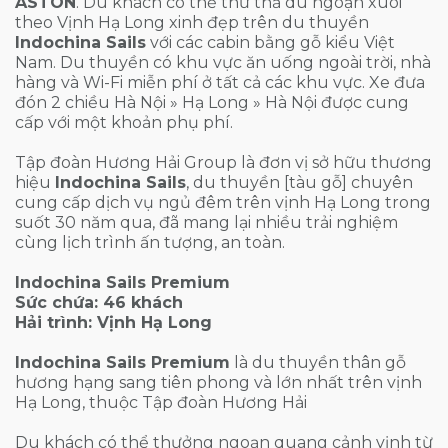
ASTON
. Du khách có thể thư thả du ngoạn xuôi
theo Vịnh Hạ Long xinh đẹp trên du thuyền
Indochina Sails
với các cabin bằng gỗ kiểu Việt
Nam. Du thuyền có khu vực ăn uống ngoài trời, nhà
hàng và Wi-Fi miễn phí ở tất cả các khu vực. Xe đưa
đón 2 chiều Hà Nội » Hạ Long » Hà Nội được cung
cấp với một khoản phụ phí.
Tập đoàn Hương Hải Group là đơn vị sở hữu thương
hiệu
Indochina Sails
, du thuyền [tàu gỗ] chuyên
cung cấp dịch vụ ngủ đêm trên vịnh Hạ Long trong
suốt 30 năm qua, đã mang lại nhiều trải nghiệm
cùng lịch trình ấn tượng, an toàn.
Indochina Sails Premium
Sức chứa: 46 khách
Hải trình: Vịnh Hạ Long
Indochina Sails Premium
là du thuyền thân gỗ
hương hạng sang tiên phong và lớn nhất trên vịnh
Hạ Long, thuộc Tập đoàn Hương Hải
Du khách có thể thưởng ngoạn quang cảnh vịnh từ