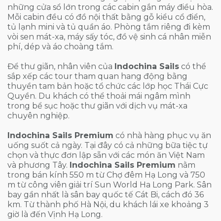
những cửa sổ lớn trong các cabin gắn máy điều hòa.
Mỗi cabin đều có đồ nội thất bằng gỗ kiểu cổ điển,
tủ lạnh mini và tủ quần áo. Phòng tắm riêng đi kèm
vòi sen mát-xa, máy sấy tóc, đồ vệ sinh cá nhân miễn
phí, dép và áo choàng tắm.
Để thư giãn, nhân viên của
Indochina Sails
có thể
sắp xếp các tour tham quan hang động bằng
thuyền tam bản hoặc tổ chức các lớp học Thái Cực
Quyền. Du khách có thể thoải mái ngâm mình
trong bể sục hoặc thư giãn với dịch vụ mát-xa
chuyên nghiệp.
Indochina Sails Premium
có nhà hàng phục vụ ăn
uống suốt cả ngày. Tại đây có cả những bữa tiệc tự
chọn và thực đơn lập sẵn với các món ăn Việt Nam
và phương Tây.
Indochina Sails Premium
nằm
trong bán kính 550 m từ Chợ đêm Hạ Long và 750
m từ công viên giải trí Sun World Ha Long Park. Sân
bay gần nhất là sân bay quốc tế Cát Bi, cách đó 36
km. Từ thành phố Hà Nội, du khách lái xe khoảng 3
giờ là đến Vịnh Hạ Long.