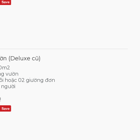
n (Deluxe cũ)
30m2
ng vườn
ôi hoặc 02 giường đơn
 người
!