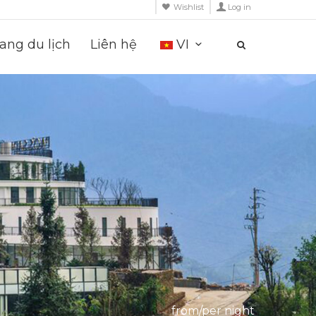
Wishlist
Log in
ng du lịch
Liên hệ
VI
from/per night