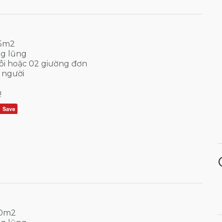
45m2
g lũng
ôi hoặc 02 giường đơn
 người
!
30m2