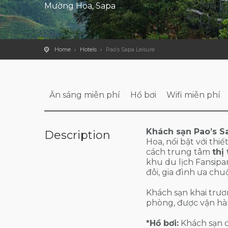
Mường Hoa, Sapa
Home
Hotels
Pao’s Sapa Leisure
Ăn sáng miễn phí
Hồ bơi
Wifi miễn phí
Khách sạn Pao’s S
Description
Hoa, nổi bật với th
cách trung tâm
thị
khu du lịch Fansipa
đôi, gia đình ưa ch
Khách sạn khai trươ
phòng, được vận hàn
*Hồ bơi:
Khách sạn c