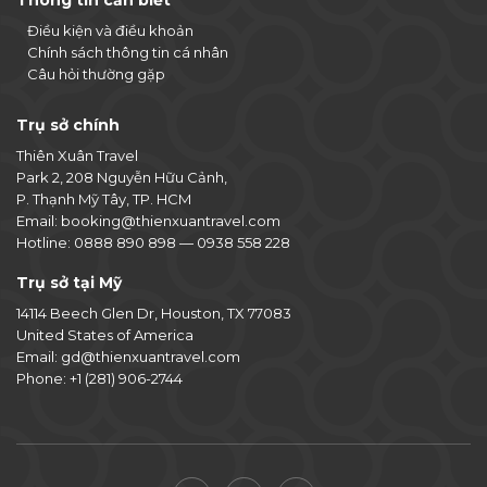
Thông tin cần biết
Điều kiện và điều khoản
Chính sách thông tin cá nhân
Câu hỏi thường gặp
Trụ sở chính
Thiên Xuân Travel
Park 2, 208 Nguyễn Hữu Cảnh,
P. Thạnh Mỹ Tây, TP. HCM
Email:
booking@thienxuantravel.com
Hotline:
0888 890 898
—
0938 558 228
Trụ sở tại Mỹ
14114 Beech Glen Dr, Houston, TX 77083
United States of America
Email:
gd@thienxuantravel.com
Phone:
+1 (281) 906-2744