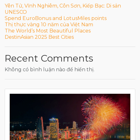
Yên Tử, Vĩnh Nghiêm, Côn Sơn, Kiếp Bạc: Di sản
UNESCO
Spend EuroBonus and LotusMiles points
Thị thực vàng 10 năm của Việt Nam
The World’s Most Beautiful Places
DestinAsian 2025 Best Cities
Recent Comments
Không có bình luận nào để hiển thị.