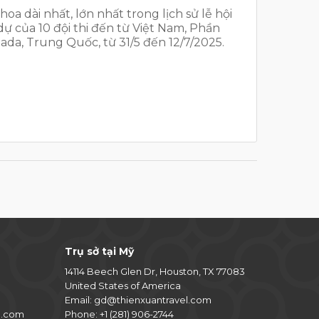
a dài nhất, lớn nhất trong lịch sử lễ hội
ự của 10 đội thi đến từ Việt Nam, Phần
ada, Trung Quốc, từ 31/5 đến 12/7/2025.
Trụ sở tại Mỹ
14114 Beech Glen Dr, Houston, TX 77083
United States of America
Email:
gd@thienxuantravel.com
l.com
Phone:
+1 (281) 906-2744