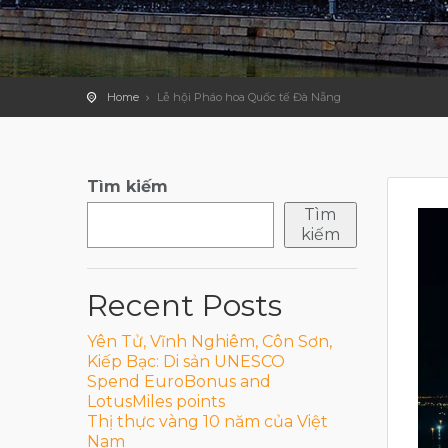
Home
Lễ hội Pháo hoa Quốc tế Đà Nẵng
Tìm kiếm
Tìm
kiếm
Recent Posts
Yên Tử, Vĩnh Nghiêm, Côn Sơn,
Kiếp Bạc: Di sản UNESCO
Spend EuroBonus and
LotusMiles points
Thị thực vàng 10 năm của Việt
Nam