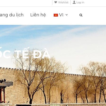
Wishlist
Log in
ng du lịch
Liên hệ
VI
C TẾ ĐÀ