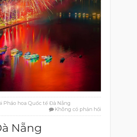
ội Pháo hoa Quốc tế Đà Nẵng
Không có phản hồi
Đà Nẵng