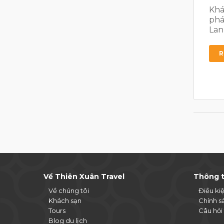
Khá
phá
Lan
R
Về Thiên Xuân Travel
Thông t
Về chúng tôi
Điều ki
Khách sạn
Chính s
Tours
Câu hỏi
Blog du lịch