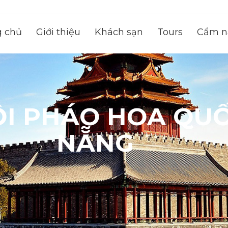
g chủ
Giới thiệu
Khách sạn
Tours
Cẩm na
ỘI PHÁO HOA QUỐ
NẴNG