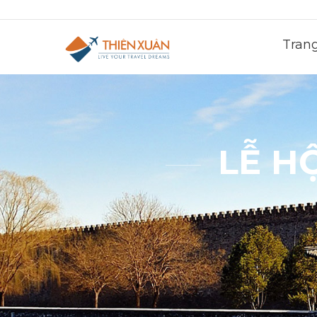
Tran
LỄ H