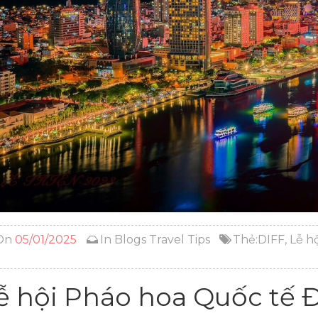
On
05/01/2025
In
Blogs
Travel Tips
Thẻ:
DIFF
,
Lễ h
ễ hội Pháo hoa Quốc tế 