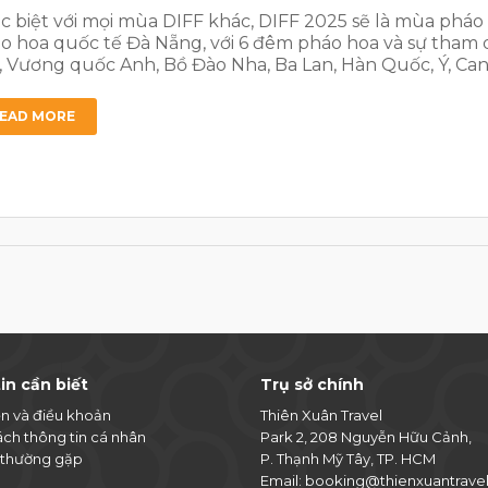
c biệt với mọi mùa DIFF khác, DIFF 2025 sẽ là mùa pháo ho
o hoa quốc tế Đà Nẵng, với 6 đêm pháo hoa và sự tham d
, Vương quốc Anh, Bồ Đào Nha, Ba Lan, Hàn Quốc, Ý, Can
EAD MORE
in cần biết
Trụ sở chính
ện và điều khoản
Thiên Xuân Travel
ách thông tin cá nhân
Park 2, 208 Nguyễn Hữu Cảnh,
 thường gặp
P. Thạnh Mỹ Tây, TP. HCM
Email:
booking@thienxuantrave