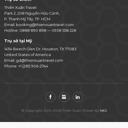
Thiên Xuân Travel
Park 2, 208 Nguyễn Hữu Cảnh,
P. Thạnh Mỹ Tây, TP. HCM
Email:
booking@thienxuantravel.com
Hotline:
0888 890 898
—
0938 558 228
Trụ sở tại Mỹ
14114 Beech Glen Dr, Houston, TX 77083
United States of America
Email:
gd@thienxuantravel.com
Phone:
+1 (281) 906-2744
© Copyright 2014-2026 Thiên Xuân. Power By
NKS