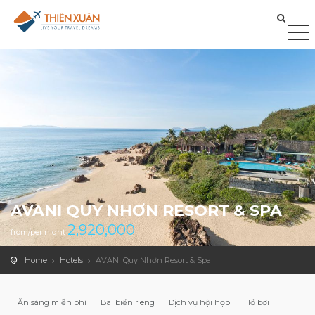
AVANI QUY NHƠN RESORT & SPA
2,920,000
from/per night
Home
Hotels
AVANI Quy Nhơn Resort & Spa
Ăn sáng miễn phí
Bãi biển riêng
Dịch vụ hội họp
Hồ bơi