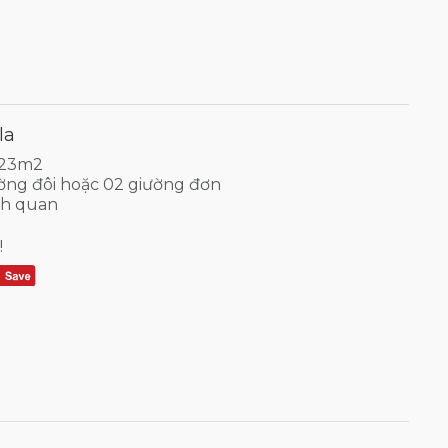
la
: 23m2
iường đôi hoặc 02 giường đơn
nh quan
!