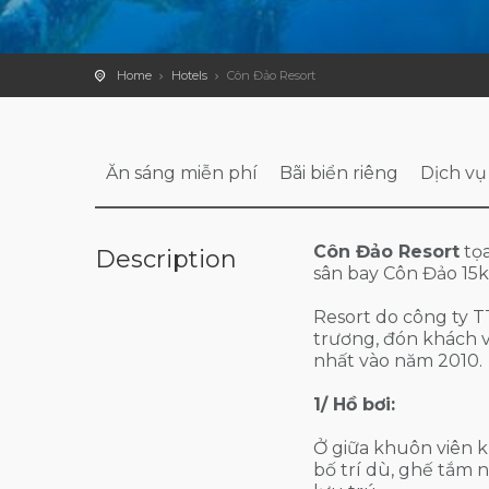
Home
Hotels
Côn Đảo Resort
Ăn sáng miễn phí
Bãi biển riêng
Dịch vụ
Côn Đảo Resort
tọa
Description
sân bay Côn Đảo 15
Resort do công ty T
trương, đón khách 
nhất vào năm 2010.
1/ Hồ bơi:
Ở giữa khuôn viên k
bố trí dù, ghế tắm 