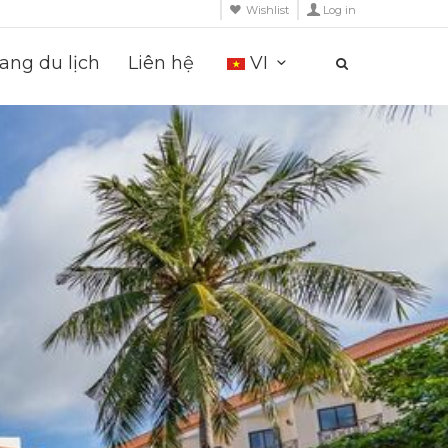
Wishlist
Log in
ng du lịch
Liên hệ
VI