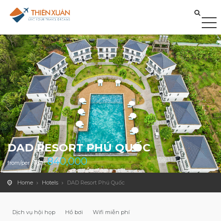
DAD RESORT PHÚ QUỐC
840,000
from/per night
Home
Hotels
DAD Resort Phú Quốc
Dịch vụ hội họp
Hồ bơi
Wifi miễn phí