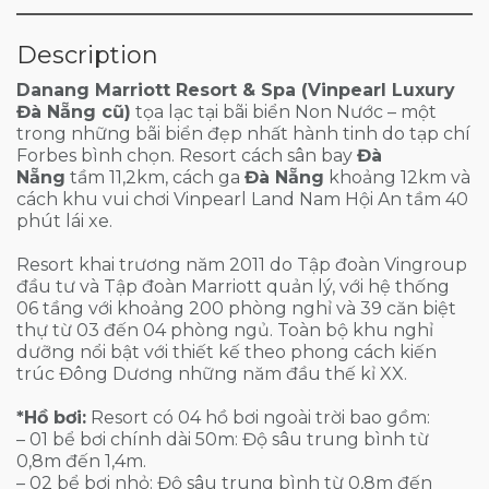
Description
Danang Marriott Resort & Spa (Vinpearl Luxury
Đà Nẵng cũ)
tọa lạc tại bãi biển Non Nước – một
trong những bãi biển đẹp nhất hành tinh do tạp chí
Forbes bình chọn. Resort cách sân bay
Đà
Nẵng
tầm 11,2km, cách ga
Đà Nẵng
khoảng 12km và
cách khu vui chơi Vinpearl Land Nam Hội An tầm 40
phút lái xe.
Resort khai trương năm 2011 do Tập đoàn Vingroup
đầu tư và Tập đoàn Marriott quản lý, với hệ thống
06 tầng với khoảng 200 phòng nghỉ và 39 căn biệt
thự từ 03 đến 04 phòng ngủ. Toàn bộ khu nghỉ
dưỡng nổi bật với thiết kế theo phong cách kiến
trúc Đông Dương những năm đầu thế kỉ XX.
*Hồ bơi:
Resort có 04 hồ bơi ngoài trời bao gồm:
– 01 bể bơi chính dài 50m: Độ sâu trung bình từ
0,8m đến 1,4m.
– 02 bể bơi nhỏ: Độ sâu trung bình từ 0,8m đến