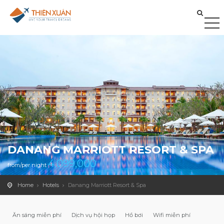
DANANG MARRIOTT RESORT & SPA
4,099,000
from/per night
Home
Hotels
Danang Marriott Resort & Spa
Ăn sáng miễn phí
Dịch vụ hội họp
Hồ bơi
Wifi miễn phí