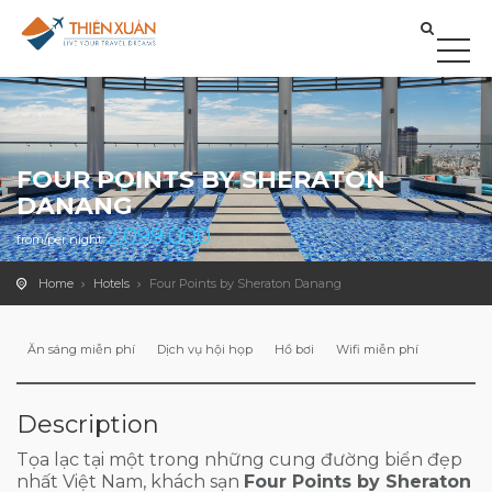
FOUR POINTS BY SHERATON
DANANG
2,099,000
from/per night
Home
Hotels
Four Points by Sheraton Danang
Ăn sáng miễn phí
Dịch vụ hội họp
Hồ bơi
Wifi miễn phí
Description
Tọa lạc tại một trong những cung đường biển đẹp
nhất Việt Nam, khách sạn
Four Points by Sheraton