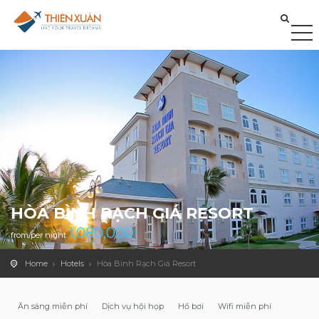
HÒA BÌNH RẠCH GIÁ RESORT
1,080,000
from/per night
Home
Hotels
Hòa Bình Rạch Giá Resort
Ăn sáng miễn phí
Dịch vụ hội họp
Hồ bơi
Wifi miễn phí