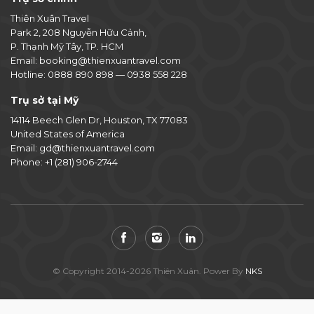
Thiên Xuân Travel
Park 2, 208 Nguyễn Hữu Cảnh,
P. Thạnh Mỹ Tây, TP. HCM
Email:
booking@thienxuantravel.com
Hotline:
0888 890 898
—
0938 558 228
Trụ sở tại Mỹ
14114 Beech Glen Dr, Houston, TX 77083
United States of America
Email:
gd@thienxuantravel.com
Phone:
+1 (281) 906-2744
© Copyright 2014-2026 Thiên Xuân. Power By
NKS