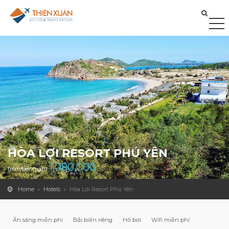
HÒA LỢI RESORT PHÚ YÊN
1,080,000
from/per night
Home
Hotels
Hòa Lợi Resort Phú Yên
Ăn sáng miễn phí
Bãi biển riêng
Hồ bơi
Wifi miễn phí