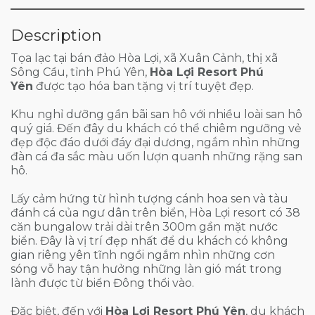
Description
Tọa lạc tại bán đảo Hòa Lợi, xã Xuân Cảnh, thị xã
Sông Cầu, tỉnh Phú Yên,
Hòa Lợi Resort Phú
Yên
được tạo hóa ban tặng vị trí tuyệt đẹp.
Khu nghỉ dưỡng gần bãi san hô với nhiều loài san hô
quý giá. Đến đây du khách có thể chiêm ngưỡng vẻ
đẹp độc đáo dưới đáy đại dương, ngắm nhìn những
đàn cá đa sắc màu uốn lượn quanh những rặng san
hô.
Lấy cảm hứng từ hình tượng cánh hoa sen và tàu
đánh cá của ngư dân trên biển, Hòa Lợi resort có 38
căn bungalow trải dài trên 300m gần mặt nước
biển. Đây là vị trí đẹp nhất để du khách có không
gian riêng yên tĩnh ngồi ngắm nhìn những cơn
sóng vỗ hay tận hưởng những làn gió mát trong
lành được từ biển Đông thổi vào.
Đặc biệt, đến với
Hòa Lợi Resort Phú Yên
, du khách