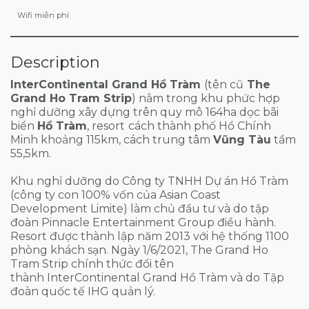
Wifi miễn phí
Description
InterContinental Grand Hồ Tràm
(tên cũ
The
Grand Ho Tram Strip
) nằm trong khu phức hợp
nghỉ dưỡng xây dựng trên quy mô 164ha dọc bãi
biển
Hồ Tràm
, resort
cách thành phố Hồ Chính
Minh khoảng 115km, cách trung tâm
Vũng Tàu
tầm
55,5km.
Khu nghỉ dưỡng do Công ty TNHH Dự án Hồ Tràm
(công ty con 100% vốn của Asian Coast
Development Limite) làm chủ đầu tư và do tập
đoàn Pinnacle Entertainment Group điều hành.
Resort được thành lập năm 2013 với hệ thống 1100
phòng khách sạn. Ngày 1/6/2021, The Grand Ho
Tram Strip chính thức đổi tên
thành InterContinental Grand Hồ Tràm và do Tập
đoàn quốc tế IHG quản lý.