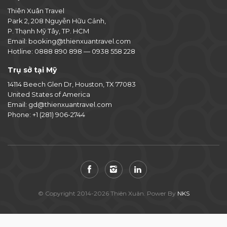
Thiên Xuân Travel
Park 2, 208 Nguyễn Hữu Cảnh,
P. Thạnh Mỹ Tây, TP. HCM
Email:
booking@thienxuantravel.com
Hotline:
0888 890 898
—
0938 558 228
Trụ sở tại Mỹ
14114 Beech Glen Dr, Houston, TX 77083
United States of America
Email:
gd@thienxuantravel.com
Phone:
+1 (281) 906-2744
© Copyright 2014-2026 Thiên Xuân. Power By
NKS