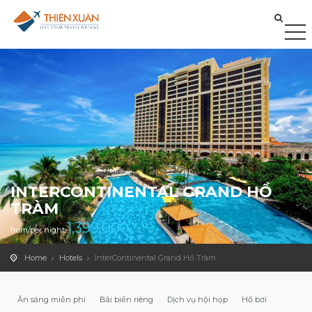
INTERCONTINENTAL GRAND HỒ
TRÀM
1,399,000
from/per night
Home
Hotels
InterContinental Grand Hồ Tràm
Ăn sáng miễn phí
Bãi biển riêng
Dịch vụ hội họp
Hồ bơi