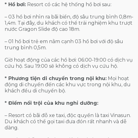
* Hồ bơi:
Resort có các hệ thống hồ bơi sau:
– 03 hồ bơi nhìn ra bãi biển, độ sâu trung bình 0,8m-
1,4m. Tại đây, du khách có thể trải nghiệm khu trượt
nước Gragon Slide độ cao 18m.
– 01 hồ bơi trẻ em nằm cạnh 03 hồ bơi với độ sâu
trung bình 0,5m.
Giờ hoạt động của các hồ bơi: 06:00-19:00 có dịch vụ
cứu hộ. Sau 19:00 sẽ không có dịch vụ cứu hộ.
* Phương tiện di chuyển trong nội khu:
Mọi hoạt
động di chuyển đến các khu vực trong nội khu, du
khách đều di chuyển bộ.
* Điểm nổi trội của khu nghỉ dưỡng:
– Resort có bãi đỗ xe taxi, độc quyền là taxi Vinasun.
Du khách có thể gọi taxi đưa đón rất nhanh và dễ
dàng.