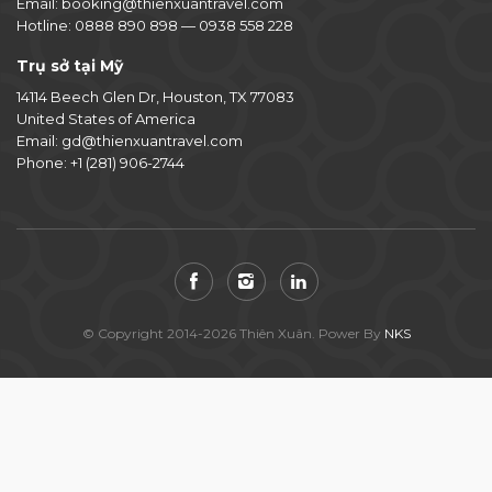
Email:
booking@thienxuantravel.com
Hotline:
0888 890 898
—
0938 558 228
Trụ sở tại Mỹ
14114 Beech Glen Dr, Houston, TX 77083
United States of America
Email:
gd@thienxuantravel.com
Phone:
+1 (281) 906-2744
© Copyright 2014-2026 Thiên Xuân. Power By
NKS