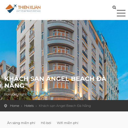
KHÁCH SẠN ANGEL BEACH ĐÀ
NẴNG
650,000
from/per night
Home
Hotels
Khách sạn Angel Beach Đà Nẵng
Ăn sáng miễn phí
Hồ bơi
Wifi miễn phí