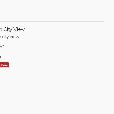
h City View
city view
5m2
!