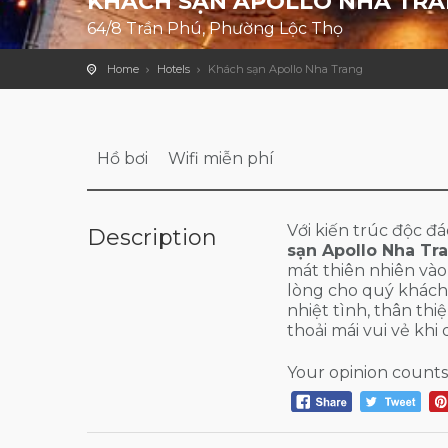
KHÁCH SẠN APOLLO NHA TR
64/8 Trần Phú, Phường Lộc Thọ
Home
Hotels
Khách sạn Apollo Nha Trang
Hồ bơi
Wifi miễn phí
Với kiến trúc độc đ
Description
sạn Apollo Nha Tr
mát thiên nhiên vào
lòng cho quý khách 
nhiệt tình, thân t
thoải mái vui vẻ khi
Your opinion counts