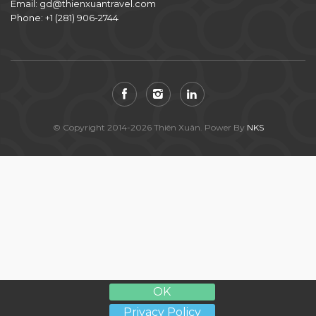
Email:
gd@thienxuantravel.com
Phone:
+1 (281) 906-2744
© Copyright 2014-2026 Thiên Xuân. Power By
NKS
OK
Privacy Policy