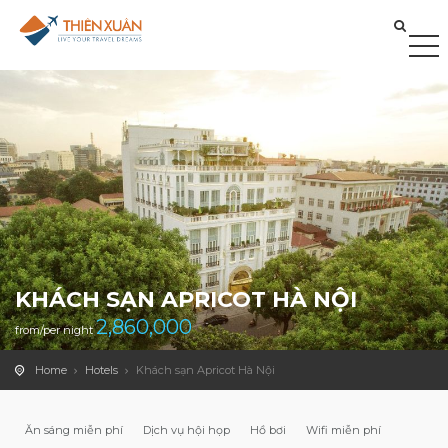
KHÁCH SẠN APRICOT HÀ NỘI
2,860,000
from/per night
Home
Hotels
Khách sạn Apricot Hà Nội
Ăn sáng miễn phí
Dịch vụ hội họp
Hồ bơi
Wifi miễn phí