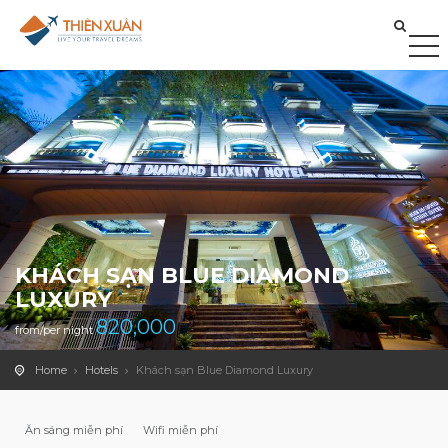
KHÁCH SẠN BLUE DIAMOND
LUXURY
820,000
from/per night
Home
Hotels
Khách sạn Blue Diamond Luxury
Ăn sáng miễn phí
Wifi miễn phí