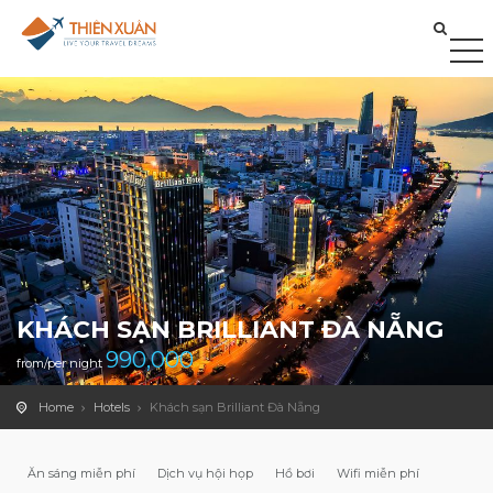
KHÁCH SẠN BRILLIANT ĐÀ NẴNG
990,000
from/per night
Home
Hotels
Khách sạn Brilliant Đà Nẵng
Ăn sáng miễn phí
Dịch vụ hội họp
Hồ bơi
Wifi miễn phí