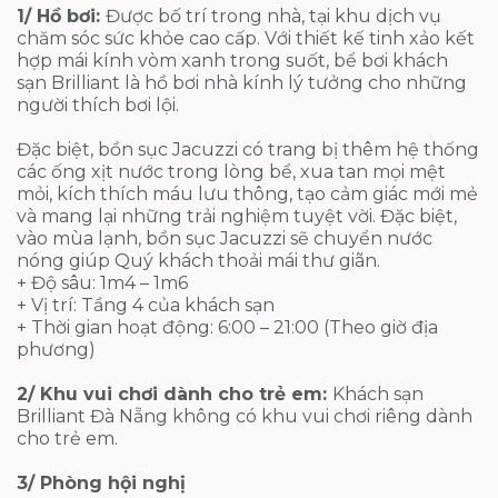
1/ Hồ bơi:
Được bố trí trong nhà, tại khu dịch vụ
chăm sóc sức khỏe cao cấp. Với thiết kế tinh xảo kết
hợp mái kính vòm xanh trong suốt, bể bơi khách
sạn Brilliant là hồ bơi nhà kính lý tưởng cho những
người thích bơi lội.
Đặc biệt, bồn sục Jacuzzi có trang bị thêm hệ thống
các ống xịt nước trong lòng bể, xua tan mọi mệt
mỏi, kích thích máu lưu thông, tạo cảm giác mới mẻ
và mang lại những trải nghiệm tuyệt vời. Đặc biệt,
vào mùa lạnh, bồn sục Jacuzzi sẽ chuyển nước
nóng giúp Quý khách thoải mái thư giãn.
+ Độ sâu: 1m4 – 1m6
+ Vị trí: Tầng 4 của khách sạn
+ Thời gian hoạt động: 6:00 – 21:00 (Theo giờ địa
phương)
2/ Khu vui chơi dành cho trẻ em:
Khách sạn
Brilliant Đà Nẵng không có khu vui chơi riêng dành
cho trẻ em.
3/ Phòng hội nghị