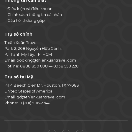
Thông tin cần biết
Điều kiện và điều khoản
Chính sách thông tin cá nhân
Câu hỏi thường gặp
Trụ sở chính
Thiên Xuân Travel
Park 2, 208 Nguyễn Hữu Cảnh,
P. Thạnh Mỹ Tây, TP. HCM
Email:
booking@thienxuantravel.com
Hotline:
0888 890 898
—
0938 558 228
Trụ sở tại Mỹ
14114 Beech Glen Dr, Houston, TX 77083
United States of America
Email:
gd@thienxuantravel.com
Phone:
+1 (281) 906-2744