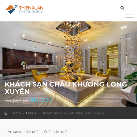
KHÁCH SẠN CHÂU KHƯƠNG LONG
XUYÊN
814,000
from/per night
Home
Hotels
Khách sạn Châu Khương Long Xuyên
Ăn sáng miễn phí
Wifi miễn phí