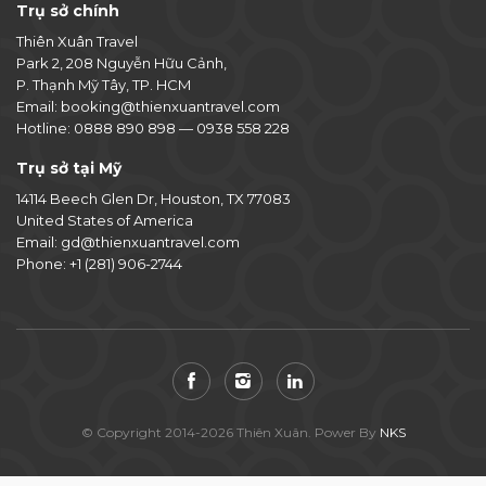
Trụ sở chính
Thiên Xuân Travel
Park 2, 208 Nguyễn Hữu Cảnh,
P. Thạnh Mỹ Tây, TP. HCM
Email:
booking@thienxuantravel.com
Hotline:
0888 890 898
—
0938 558 228
Trụ sở tại Mỹ
14114 Beech Glen Dr, Houston, TX 77083
United States of America
Email:
gd@thienxuantravel.com
Phone:
+1 (281) 906-2744
© Copyright 2014-2026 Thiên Xuân. Power By
NKS