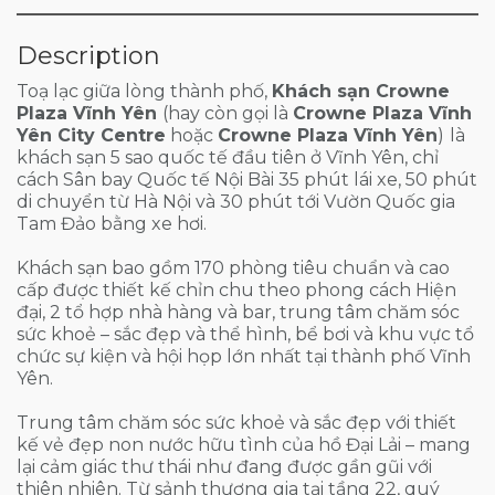
Description
Toạ lạc giữa lòng thành phố,
Khách sạn Crowne
Plaza Vĩnh Yên
(hay còn gọi là
Crowne Plaza Vĩnh
Yên City Centre
hoặc
Crowne Plaza Vĩnh Yên
)
là
khách sạn 5 sao quốc tế đầu tiên ở Vĩnh Yên, chỉ
cách Sân bay Quốc tế Nội Bài 35 phút lái xe, 50 phút
di chuyển từ Hà Nội và 30 phút tới Vườn Quốc gia
Tam Đảo bằng xe hơi.
Khách sạn bao gồm 170 phòng tiêu chuẩn và cao
cấp được thiết kế chỉn chu theo phong cách Hiện
đại, 2 tổ hợp nhà hàng và bar, trung tâm chăm sóc
sức khoẻ – sắc đẹp và thể hình, bể bơi và khu vực tổ
chức sự kiện và hội họp lớn nhất tại thành phố Vĩnh
Yên.
Trung tâm chăm sóc sức khoẻ và sắc đẹp với thiết
kế vẻ đẹp non nước hữu tình của hồ Đại Lải – mang
lại cảm giác thư thái như đang được gần gũi với
thiên nhiên. Từ sảnh thương gia tại tầng 22, quý