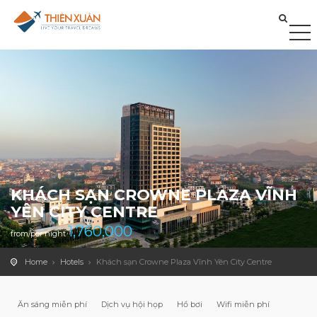
KHÁCH SẠN CROWNE PLAZA VĨNH
YÊN CITY CENTRE
1,760,000
from/per night
Home
Hotels
Khách sạn Crowne Plaza Vĩnh Yên City Centre
Ăn sáng miễn phí
Dịch vụ hội họp
Hồ bơi
Wifi miễn phí