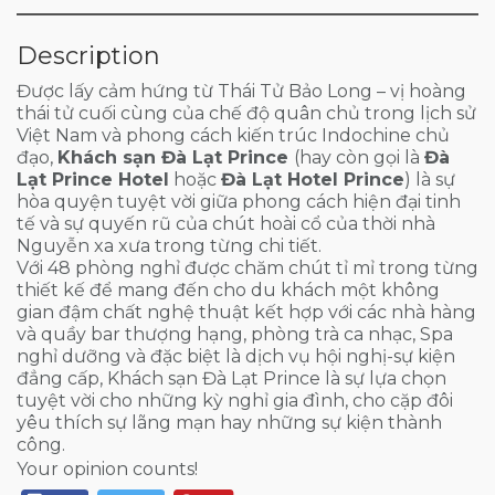
Description
Được lấy cảm hứng từ Thái Tử Bảo Long – vị hoàng
thái tử cuối cùng của chế độ quân chủ trong lịch sử
Việt Nam và phong cách kiến trúc Indochine chủ
đạo,
Khách sạn Đà Lạt Prince
(hay còn gọi là
Đà
Lạt Prince Hotel
hoặc
Đà Lạt Hotel Prince
) là sự
hòa quyện tuyệt vời giữa phong cách hiện đại tinh
tế và sự quyến rũ của chút hoài cổ của thời nhà
Nguyễn xa xưa trong từng chi tiết.
Với 48 phòng nghỉ được chăm chút tỉ mỉ trong từng
thiết kế để mang đến cho du khách một không
gian đậm chất nghệ thuật kết hợp với các nhà hàng
và quầy bar thượng hạng, phòng trà ca nhạc, Spa
nghỉ dưỡng và đặc biệt là dịch vụ hội nghị-sự kiện
đẳng cấp, Khách sạn Đà Lạt Prince là sự lựa chọn
tuyệt vời cho những kỳ nghỉ gia đình, cho cặp đôi
yêu thích sự lãng mạn hay những sự kiện thành
công.
Your opinion counts!