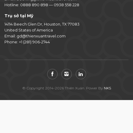
Hotline:
0888 890 898
—
0938 558 228
Trụ sở tại Mỹ
14114 Beech Glen Dr, Houston, TX 77083
United States of America
Email:
gd@thienxuantravel.com
Phone:
+1 (281) 906-2744
© Copyright 2014-2026 Thiên Xuân. Power By
NKS