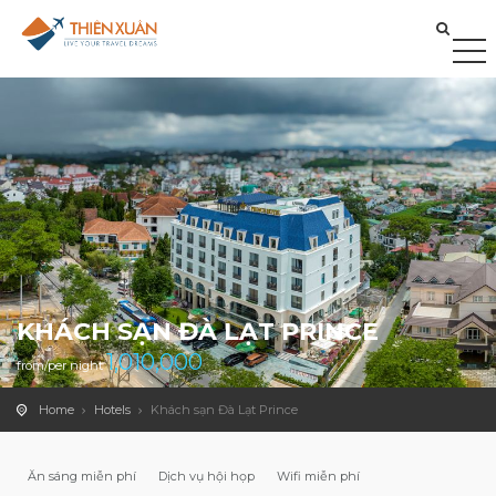
KHÁCH SẠN ĐÀ LẠT PRINCE
1,010,000
from/per night
Home
Hotels
Khách sạn Đà Lạt Prince
Ăn sáng miễn phí
Dịch vụ hội họp
Wifi miễn phí