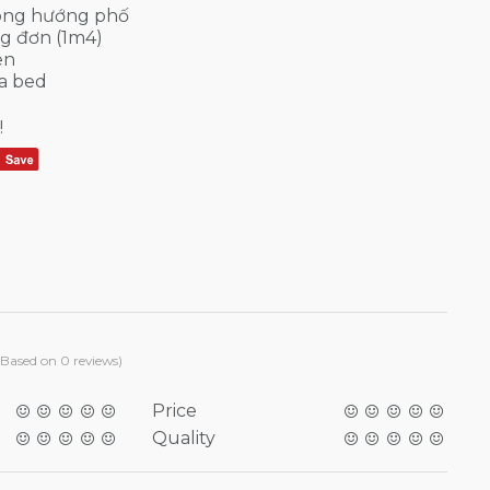
hòng hướng phố
ng đơn (1m4)
en
a bed
!
(Based on 0 reviews)
Price
Quality