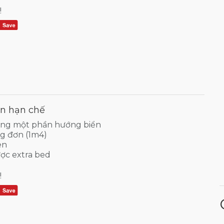
!
n hạn chế
òng một phần hướng biển
ng đơn (1m4)
en
ợc extra bed
!