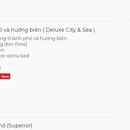
và hướng biển ( Deluxe City & Sea )
ớng thành phố và hướng biển
ng đơn (1m4)
en
ợc extra bed
!
ố (Superior)