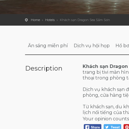
Home
Hotels
Khách sạn Dragon Sea Sầm Sơn
Ăn sáng miễn phí
Dịch vụ hội họp
Hồ bơ
Khách sạn Dragon
Description
trang bị tivi màn h
thoại trong phòng t
Dịch vụ khách sạn đa
phòng, cửa hàng tiện 
Từ khách sạn, du k
lịch nổi tiếng của t
Your opinion counts