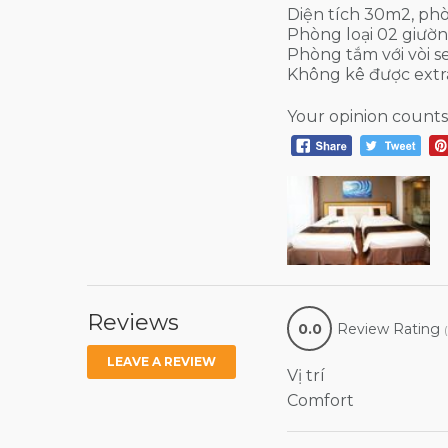
Diện tích 30m2, p
Phòng loại 02 giườ
Phòng tắm với vòi s
Không kê được extr
Your opinion counts
Reviews
0.0
Review Rating
LEAVE A REVIEW
Vị trí
Comfort