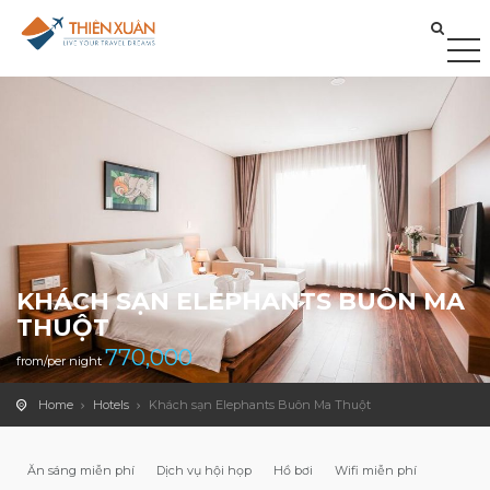
KHÁCH SẠN ELEPHANTS BUÔN MA
THUỘT
770,000
from/per night
Home
Hotels
Khách sạn Elephants Buôn Ma Thuột
Ăn sáng miễn phí
Dịch vụ hội họp
Hồ bơi
Wifi miễn phí